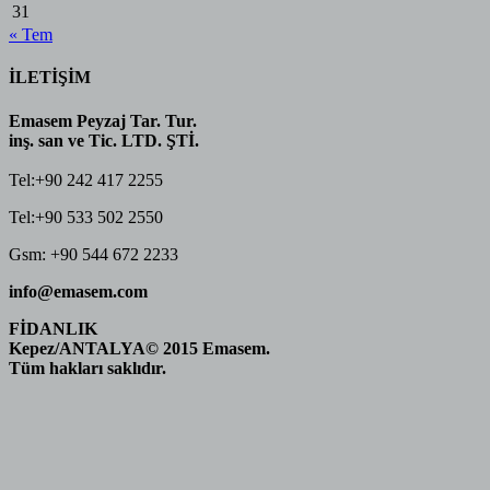
31
« Tem
İLETİŞİM
Emasem Peyzaj Tar. Tur.
inş. san ve Tic. LTD. ŞTİ.
Tel:+90 242 417 2255
Tel:+90 533 502 2550
Gsm: +90 544 672 2233
info@emasem.com
FİDANLIK
Kepez/ANTALYA
© 2015 Emasem.
Tüm hakları saklıdır.