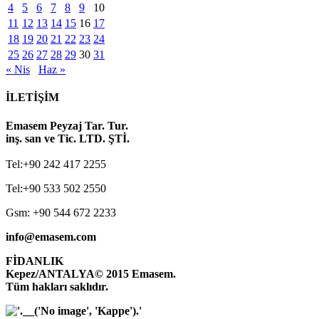
4
5
6
7
8
9
10
11
12
13
14
15
16
17
18
19
20
21
22
23
24
25
26
27
28
29
30
31
« Nis
Haz »
İLETİŞİM
Emasem Peyzaj Tar. Tur.
inş. san ve Tic. LTD. ŞTİ.
Tel:+90 242 417 2255
Tel:+90 533 502 2550
Gsm: +90 544 672 2233
info@emasem.com
FİDANLIK
Kepez/ANTALYA
© 2015 Emasem.
Tüm hakları saklıdır.