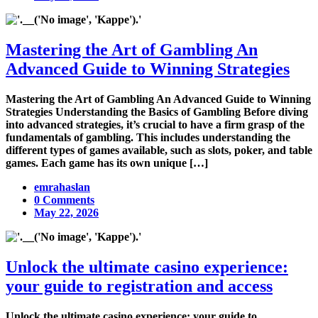
Mastering the Art of Gambling An
Advanced Guide to Winning Strategies
Mastering the Art of Gambling An Advanced Guide to Winning
Strategies Understanding the Basics of Gambling Before diving
into advanced strategies, it’s crucial to have a firm grasp of the
fundamentals of gambling. This includes understanding the
different types of games available, such as slots, poker, and table
games. Each game has its own unique […]
emrahaslan
0 Comments
May 22, 2026
Unlock the ultimate casino experience:
your guide to registration and access
Unlock the ultimate casino experience: your guide to