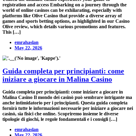
registration and access Embarking on a journey through the
world of online casinos can be exhilarating, especially with
platforms like Olive Casino that provide a diverse array of
games and sports betting options, as highlighted in our Casino
Olive review, which details various promotions and features.
This […]
emrahaslan
May 22, 2026
Guida completa per principianti: come
iniziare a giocare in Malina Casino
Guida completa per principianti: come iniziare a giocare in
Malina Casino Il mondo dei casinò può sembrare intrigante ma
anche intimidatorio per i principianti. Questa guida completa
fornirà tutte le informazioni necessarie per iniziare a giocare nei
casinò, sia fisici che online. Scopriremo insieme le diverse
tipologie di giochi, le regole fondamentali e i consigli […]
emrahaslan
May 22, 2026