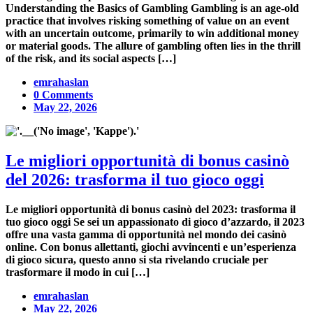
Understanding the Basics of Gambling Gambling is an age-old
practice that involves risking something of value on an event
with an uncertain outcome, primarily to win additional money
or material goods. The allure of gambling often lies in the thrill
of the risk, and its social aspects […]
emrahaslan
0 Comments
May 22, 2026
Le migliori opportunità di bonus casinò
del 2026: trasforma il tuo gioco oggi
Le migliori opportunità di bonus casinò del 2023: trasforma il
tuo gioco oggi Se sei un appassionato di gioco d’azzardo, il 2023
offre una vasta gamma di opportunità nel mondo dei casinò
online. Con bonus allettanti, giochi avvincenti e un’esperienza
di gioco sicura, questo anno si sta rivelando cruciale per
trasformare il modo in cui […]
emrahaslan
May 22, 2026