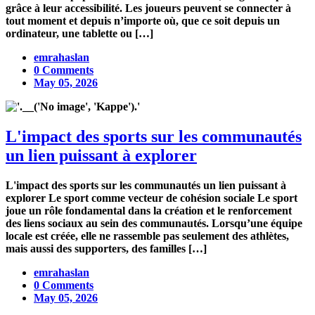
grâce à leur accessibilité. Les joueurs peuvent se connecter à
tout moment et depuis n’importe où, que ce soit depuis un
ordinateur, une tablette ou […]
emrahaslan
0 Comments
May 05, 2026
L'impact des sports sur les communautés
un lien puissant à explorer
L'impact des sports sur les communautés un lien puissant à
explorer Le sport comme vecteur de cohésion sociale Le sport
joue un rôle fondamental dans la création et le renforcement
des liens sociaux au sein des communautés. Lorsqu’une équipe
locale est créée, elle ne rassemble pas seulement des athlètes,
mais aussi des supporters, des familles […]
emrahaslan
0 Comments
May 05, 2026