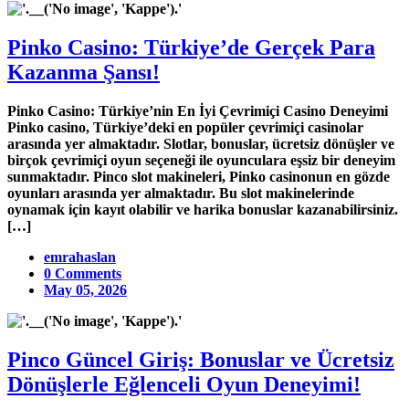
Pinko Casino: Türkiye’de Gerçek Para
Kazanma Şansı!
Pinko Casino: Türkiye’nin En İyi Çevrimiçi Casino Deneyimi
Pinko casino, Türkiye’deki en popüler çevrimiçi casinolar
arasında yer almaktadır. Slotlar, bonuslar, ücretsiz dönüşler ve
birçok çevrimiçi oyun seçeneği ile oyunculara eşsiz bir deneyim
sunmaktadır. Pinco slot makineleri, Pinko casinonun en gözde
oyunları arasında yer almaktadır. Bu slot makinelerinde
oynamak için kayıt olabilir ve harika bonuslar kazanabilirsiniz.
[…]
emrahaslan
0 Comments
May 05, 2026
Pinco Güncel Giriş: Bonuslar ve Ücretsiz
Dönüşlerle Eğlenceli Oyun Deneyimi!