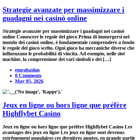
Strategie avanzate per massimizzare i
guadagni nei casinò online
Strategie avanzate per massimizzare i guadagni nei casinò
online Conoscere le regole del gioco Prima di immergersi nel
mondo dei casinò online, è fondamentale comprendere a fondo
le regole del gioco scelto. Ogni gioco ha meccaniche diverse che
influenzano le probabilità di vincita. Ad esempio, nelle slot
machine, la comprensione dei vari simboli e dei […]
emrahaslan
0 Comments
May 05, 2026
Jeux en ligne ou hors ligne que préfère
Highflybet Casino
Jeux en ligne ou hors ligne que préfère Highflybet Casino Les
avantages des jeux en ligne Les jeux en ligne sont devenus
extrêmement populaires ces dernières années, en grande partie