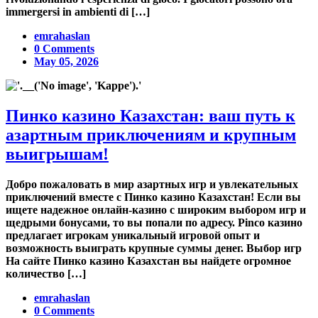
immergersi in ambienti di […]
emrahaslan
0 Comments
May 05, 2026
Пинко казино Казахстан: ваш путь к
азартным приключениям и крупным
выигрышам!
Добро пожаловать в мир азартных игр и увлекательных
приключений вместе с Пинко казино Казахстан! Если вы
ищете надежное онлайн-казино с широким выбором игр и
щедрыми бонусами, то вы попали по адресу. Pinco казино
предлагает игрокам уникальный игровой опыт и
возможность выиграть крупные суммы денег. Выбор игр
На сайте Пинко казино Казахстан вы найдете огромное
количество […]
emrahaslan
0 Comments