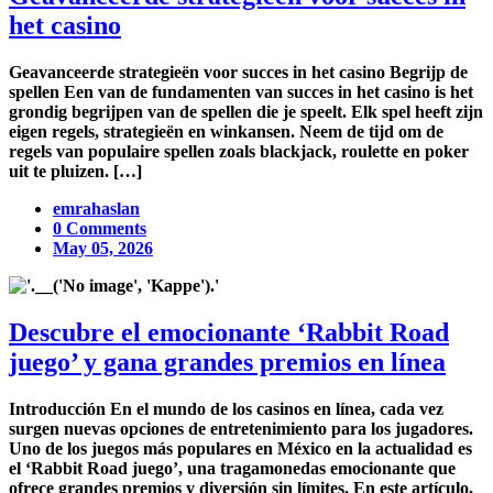
het casino
Geavanceerde strategieën voor succes in het casino Begrijp de
spellen Een van de fundamenten van succes in het casino is het
grondig begrijpen van de spellen die je speelt. Elk spel heeft zijn
eigen regels, strategieën en winkansen. Neem de tijd om de
regels van populaire spellen zoals blackjack, roulette en poker
uit te pluizen. […]
emrahaslan
0 Comments
May 05, 2026
Descubre el emocionante ‘Rabbit Road
juego’ y gana grandes premios en línea
Introducción En el mundo de los casinos en línea, cada vez
surgen nuevas opciones de entretenimiento para los jugadores.
Uno de los juegos más populares en México en la actualidad es
el ‘Rabbit Road juego’, una tragamonedas emocionante que
ofrece grandes premios y diversión sin límites. En este artículo,