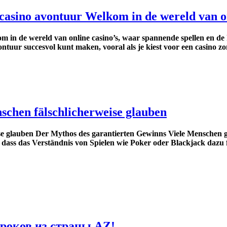
 casino avontuur Welkom in de wereld van on
m in de wereld van online casino’s, waar spannende spellen en de 
vontuur succesvol kunt maken, vooral als je kiest voor een casino
chen fälschlicherweise glauben
 glauben Der Mythos des garantierten Gewinns Viele Menschen gla
 dass das Verständnis von Spielen wie Poker oder Blackjack daz
гроков из страны AZ!