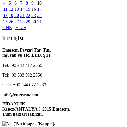
4
5
6
7
8
9
10
11
12
13
14
15
16
17
18
19
20
21
22
23
24
25
26
27
28
29
30
31
« Nis
Haz »
İLETİŞİM
Emasem Peyzaj Tar. Tur.
inş. san ve Tic. LTD. ŞTİ.
Tel:+90 242 417 2255
Tel:+90 533 502 2550
Gsm: +90 544 672 2233
info@emasem.com
FİDANLIK
Kepez/ANTALYA
© 2015 Emasem.
Tüm hakları saklıdır.