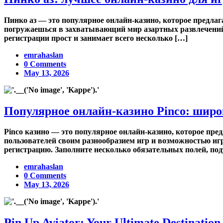
Пинко аз — это популярное онлайн-казино, которое предлаг
погружаешься в захватывающий мир азартных развлечений. 
регистрации прост и занимает всего несколько […]
emrahaslan
0 Comments
May 13, 2026
Популярное онлайн-казино Pinco: широ
Pinco казино — это популярное онлайн-казино, которое пре
пользователей своим разнообразием игр и возможностью игр
регистрацию. Заполните несколько обязательных полей, под
emrahaslan
0 Comments
May 13, 2026
Pin Up Aviator: Your Ultimate Destination