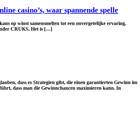
line casino’s, waar spannende spelle
kans op winst samensmelten tot een onvergetelijke ervaring.
 zonder CRUKS. Het is […]
uben, dass es Strategien gibt, die einen garantierten Gewinn im
u führt, dass man die Gewinnchancen maximieren kann. In