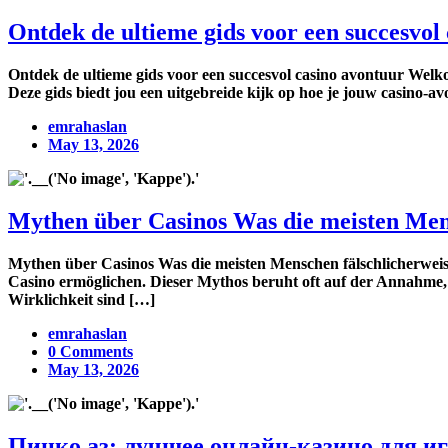
Ontdek de ultieme gids voor een succesvol
Ontdek de ultieme gids voor een succesvol casino avontuur Welko
Deze gids biedt jou een uitgebreide kijk op hoe je jouw casino-a
emrahaslan
May 13, 2026
Mythen über Casinos Was die meisten Mens
Mythen über Casinos Was die meisten Menschen fälschlicherweise
Casino ermöglichen. Dieser Mythos beruht oft auf der Annahme,
Wirklichkeit sind […]
emrahaslan
0 Comments
May 13, 2026
Пинко аз: лучшее онлайн-казино для и