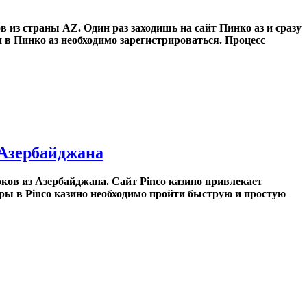
 из страны AZ. Один раз заходишь на сайт Пинко аз и сразу
в Пинко аз необходимо зарегистрироваться. Процесс
 Азербайджана
оков из Азербайджана. Сайт Pinco казино привлекает
гры в Pinco казино необходимо пройти быструю и простую