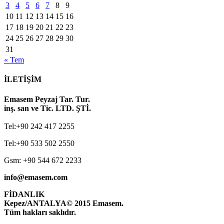
3
4
5
6
7
8
9
10
11
12
13
14
15
16
17
18
19
20
21
22
23
24
25
26
27
28
29
30
31
« Tem
İLETİŞİM
Emasem Peyzaj Tar. Tur.
inş. san ve Tic. LTD. ŞTİ.
Tel:+90 242 417 2255
Tel:+90 533 502 2550
Gsm: +90 544 672 2233
info@emasem.com
FİDANLIK
Kepez/ANTALYA
© 2015 Emasem.
Tüm hakları saklıdır.