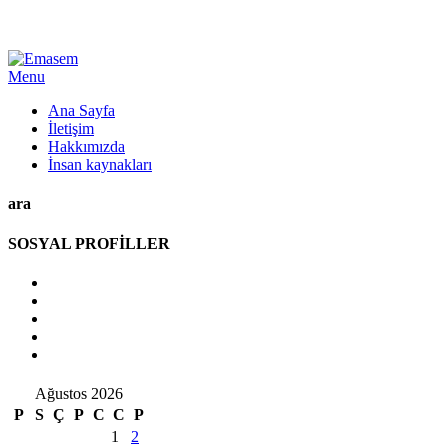
Menu
Ana Sayfa
İletişim
Hakkımızda
İnsan kaynakları
ara
SOSYAL PROFİLLER
Ağustos 2026
P
S
Ç
P
C
C
P
1
2