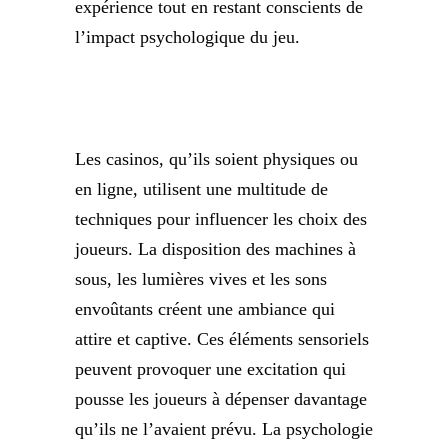
expérience tout en restant conscients de
l’impact psychologique du jeu.
Les mécanismes d’influence
des casinos
Les casinos, qu’ils soient physiques ou
en ligne, utilisent une multitude de
techniques pour influencer les choix des
joueurs. La disposition des machines à
sous, les lumières vives et les sons
envoûtants créent une ambiance qui
attire et captive. Ces éléments sensoriels
peuvent provoquer une excitation qui
pousse les joueurs à dépenser davantage
qu’ils ne l’avaient prévu. La psychologie