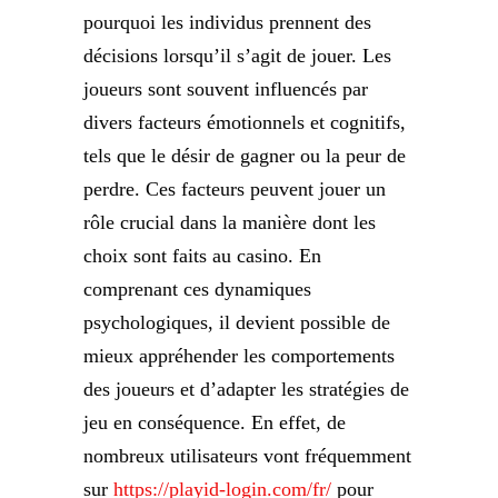
pourquoi les individus prennent des
décisions lorsqu’il s’agit de jouer. Les
joueurs sont souvent influencés par
divers facteurs émotionnels et cognitifs,
tels que le désir de gagner ou la peur de
perdre. Ces facteurs peuvent jouer un
rôle crucial dans la manière dont les
choix sont faits au casino. En
comprenant ces dynamiques
psychologiques, il devient possible de
mieux appréhender les comportements
des joueurs et d’adapter les stratégies de
jeu en conséquence. En effet, de
nombreux utilisateurs vont fréquemment
sur
https://playid-login.com/fr/
pour