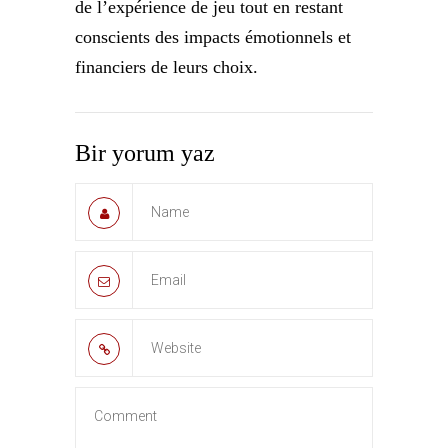
de l’expérience de jeu tout en restant
conscients des impacts émotionnels et
financiers de leurs choix.
Bir yorum yaz