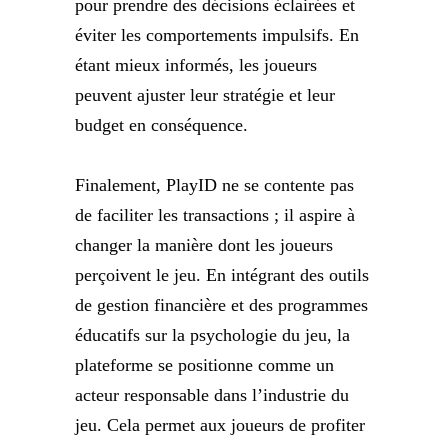
pour prendre des décisions éclairées et
éviter les comportements impulsifs. En
étant mieux informés, les joueurs
peuvent ajuster leur stratégie et leur
budget en conséquence.
Finalement, PlayID ne se contente pas
de faciliter les transactions ; il aspire à
changer la manière dont les joueurs
perçoivent le jeu. En intégrant des outils
de gestion financière et des programmes
éducatifs sur la psychologie du jeu, la
plateforme se positionne comme un
acteur responsable dans l’industrie du
jeu. Cela permet aux joueurs de profiter