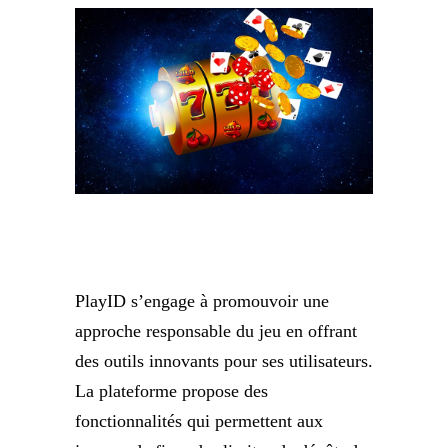
PlayID et la gestion
responsable du jeu
PlayID s’engage à promouvoir une
approche responsable du jeu en offrant
des outils innovants pour ses utilisateurs.
La plateforme propose des
fonctionnalités qui permettent aux