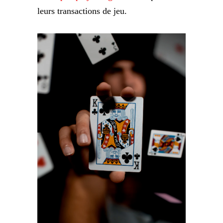
leurs transactions de jeu.