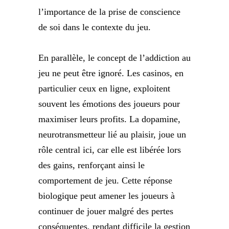
l’importance de la prise de conscience
de soi dans le contexte du jeu.
En parallèle, le concept de l’addiction au
jeu ne peut être ignoré. Les casinos, en
particulier ceux en ligne, exploitent
souvent les émotions des joueurs pour
maximiser leurs profits. La dopamine,
neurotransmetteur lié au plaisir, joue un
rôle central ici, car elle est libérée lors
des gains, renforçant ainsi le
comportement de jeu. Cette réponse
biologique peut amener les joueurs à
continuer de jouer malgré des pertes
conséquentes, rendant difficile la gestion