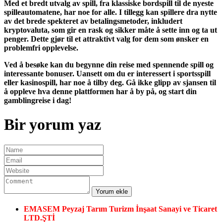
Med et bredt utvalg av spill, fra klassiske bordspill til de nyeste
spilleautomatene, har noe for alle. I tillegg kan spillere dra nytte
av det brede spekteret av betalingsmetoder, inkludert
kryptovaluta, som gir en rask og sikker måte å sette inn og ta ut
penger. Dette gjør til et attraktivt valg for dem som ønsker en
problemfri opplevelse.
Ved å besøke kan du begynne din reise med spennende spill og
interessante bonuser. Uansett om du er interessert i sportsspill
eller kasinospill, har noe å tilby deg. Gå ikke glipp av sjansen til
å oppleve hva denne plattformen har å by på, og start din
gamblingreise i dag!
Bir yorum yaz
EMASEM Peyzaj Tarım Turizm İnşaat Sanayi ve Ticaret
LTD.ŞTİ