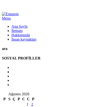
Menu
Ana Sayfa
İletişim
Hakkımızda
İnsan kaynakları
ara
SOSYAL PROFİLLER
Ağustos 2026
P
S
Ç
P
C
C
P
1
2