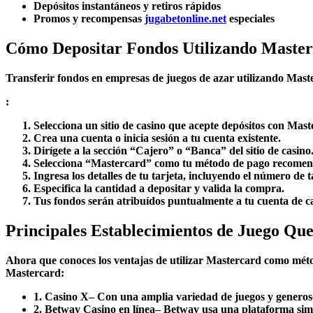
Depósitos instantáneos y retiros rápidos
Promos y recompensas
jugabetonline.net
especiales
Cómo Depositar Fondos Utilizando Maste
Transferir fondos en empresas de juegos de azar utilizando Master
:
Selecciona un sitio de casino que acepte depósitos con Mast
Crea una cuenta o inicia sesión a tu cuenta existente.
Dirígete a la sección “Cajero” o “Banca” del sitio de casino
Selecciona “Mastercard” como tu método de pago recome
Ingresa los detalles de tu tarjeta, incluyendo el número de 
Especifica la cantidad a depositar y valida la compra.
Tus fondos serán atribuídos puntualmente a tu cuenta de ca
Principales Establecimientos de Juego Qu
Ahora que conoces los ventajas de utilizar Mastercard como méto
Mastercard:
1. Casino X– Con una amplia variedad de juegos y generoso
2. Betway Casino en línea– Betway usa una plataforma simpl