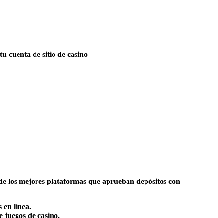
u cuenta de sitio de casino
 de los mejores plataformas que aprueban depósitos con
 en línea.
 juegos de casino.