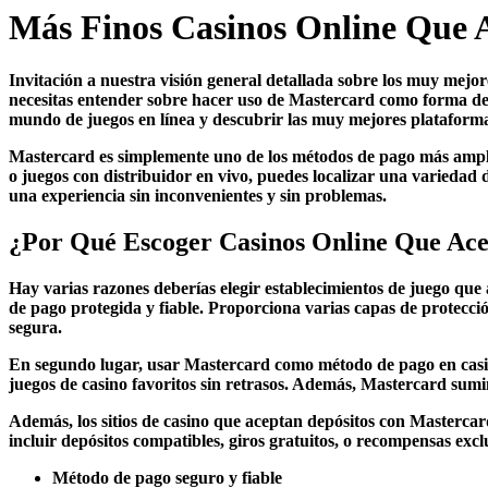
Más Finos Casinos Online Que A
Invitación a nuestra visión general detallada sobre los muy mejor
necesitas entender sobre hacer uso de Mastercard como forma de 
mundo de juegos en línea y descubrir las muy mejores plataform
Mastercard es simplemente uno de los métodos de pago más amplia
o juegos con distribuidor en vivo, puedes localizar una variedad
una experiencia sin inconvenientes y sin problemas.
¿Por Qué Escoger Casinos Online Que Ace
Hay varias razones deberías elegir establecimientos de juego 
de pago protegida y fiable. Proporciona varias capas de protecci
segura.
En segundo lugar, usar Mastercard como método de pago en casin
juegos de casino favoritos sin retrasos. Además, Mastercard sumi
Además, los sitios de casino que aceptan depósitos con Masterca
incluir depósitos compatibles, giros gratuitos, o recompensas excl
Método de pago seguro y fiable