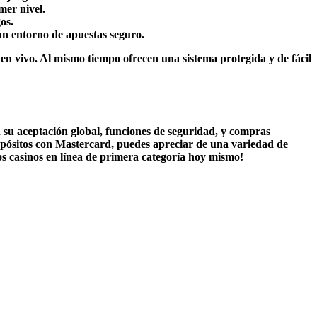
mer nivel.
os.
un entorno de apuestas seguro.
 en vivo. Al mismo tiempo ofrecen una sistema protegida y de fácil
 su aceptación global, funciones de seguridad, y compras
depósitos con Mastercard, puedes apreciar de una variedad de
os casinos en línea de primera categoría hoy mismo!