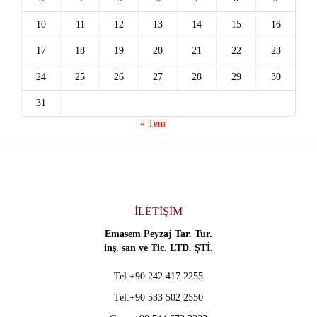
10
11
12
13
14
15
16
17
18
19
20
21
22
23
24
25
26
27
28
29
30
31
« Tem
İLETİŞİM
Emasem Peyzaj Tar. Tur.
inş. san ve Tic. LTD. ŞTİ.
Tel:+90 242 417 2255
Tel:+90 533 502 2550