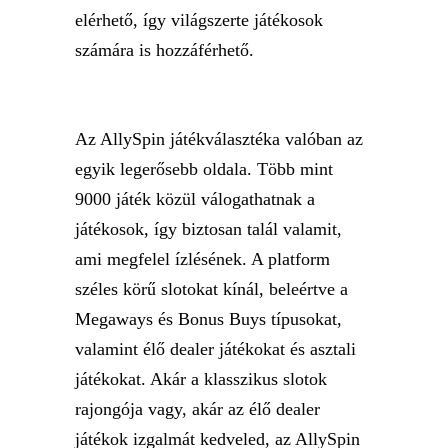
elérhető, így világszerte játékosok
számára is hozzáférhető.
Játékválaszték
Az AllySpin játékválasztéka valóban az
egyik legerősebb oldala. Több mint
9000 játék közül válogathatnak a
játékosok, így biztosan talál valamit,
ami megfelel ízlésének. A platform
széles körű slotokat kínál, beleértve a
Megaways és Bonus Buys típusokat,
valamint élő dealer játékokat és asztali
játékokat. Akár a klasszikus slotok
rajongója vagy, akár az élő dealer
játékok izgalmát kedveled, az AllySpin