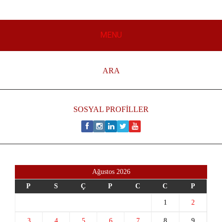
MENU
ARA
SOSYAL PROFİLLER
Ağustos 2026
P
S
Ç
P
C
C
P
1
2
3
4
5
6
7
8
9