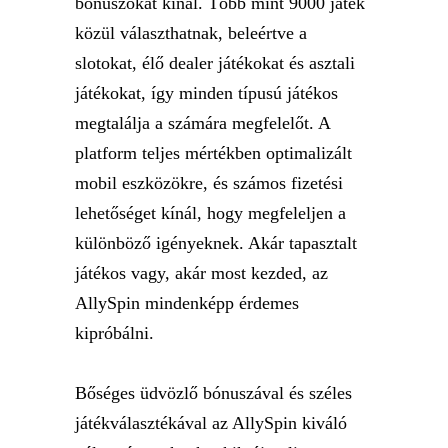
bónuszokat kínál. Több mint 9000 játék
közül választhatnak, beleértve a
slotokat, élő dealer játékokat és asztali
játékokat, így minden típusú játékos
megtalálja a számára megfelelőt. A
platform teljes mértékben optimalizált
mobil eszközökre, és számos fizetési
lehetőséget kínál, hogy megfeleljen a
különböző igényeknek. Akár tapasztalt
játékos vagy, akár most kezded, az
AllySpin mindenképp érdemes
kipróbálni.
Bőséges üdvözlő bónuszával és széles
játékválasztékával az AllySpin kiváló