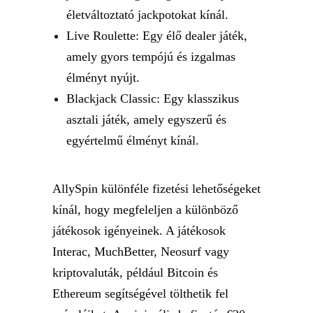
életváltoztató jackpotokat kínál.
Live Roulette: Egy élő dealer játék,
amely gyors tempójú és izgalmas
élményt nyújt.
Blackjack Classic: Egy klasszikus
asztali játék, amely egyszerű és
egyértelmű élményt kínál.
Fizetési lehetőségek
AllySpin különféle fizetési lehetőségeket
kínál, hogy megfeleljen a különböző
játékosok igényeinek. A játékosok
Interac, MuchBetter, Neosurf vagy
kriptovaluták, például Bitcoin és
Ethereum segítségével tölthetik fel