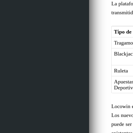
La plataf
transmitid
Tipo de
Tragamo
Blackjac
Ruleta
Apuesta
Deportiv
Bonos y P
Locowin e
Los nuevo
puede ser 