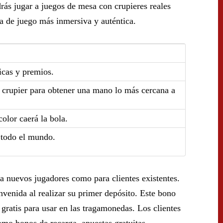
rás jugar a juegos de mesa con crupieres reales
ia de juego más inmersiva y auténtica.
icas y premios.
 crupier para obtener una mano lo más cercana a
olor caerá la bola.
 todo el mundo.
a nuevos jugadores como para clientes existentes.
enida al realizar su primer depósito. Este bono
 gratis para usar en las tragamonedas. Los clientes