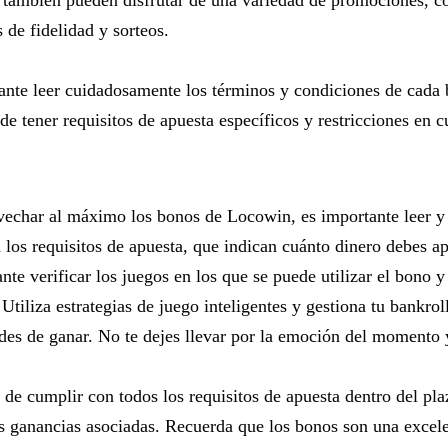
s también pueden disfrutar de una variedad de promociones, co
 de fidelidad y sorteos.
ante leer cuidadosamente los términos y condiciones de cada 
de tener requisitos de apuesta específicos y restricciones en c
provechar al Máximo los Bonos de Locowin
vechar al máximo los bonos de Locowin, es importante leer y
 los requisitos de apuesta, que indican cuánto dinero debes a
nte verificar los juegos en los que se puede utilizar el bono y
Utiliza estrategias de juego inteligentes y gestiona tu bankr
ades de ganar. No te dejes llevar por la emoción del momento 
de cumplir con todos los requisitos de apuesta dentro del plaz
s ganancias asociadas. Recuerda que los bonos son una excele