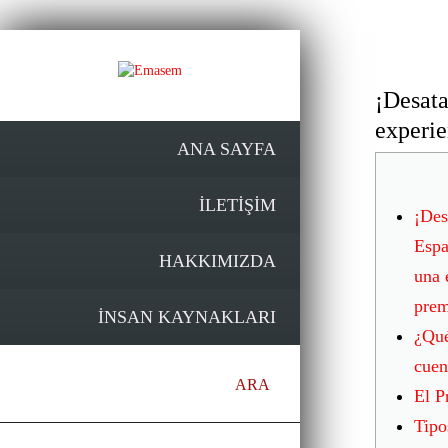
¡Desata
experie
ANA SAYFA
İLETIŞIM
¡Des
Espa
HAKKIMIZDA
una 
prem
İNSAN KAYNAKLARI
¿Qué
cuen
ARA
El P
Tipo