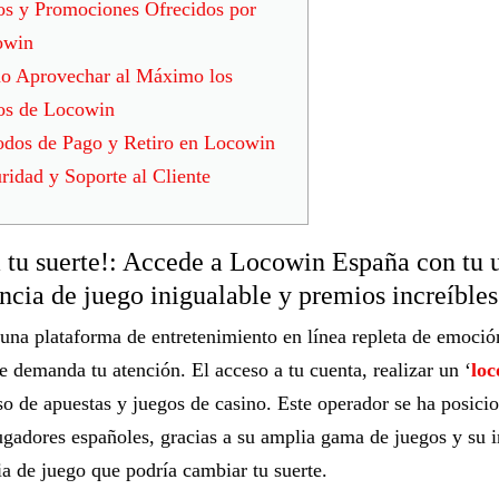
s y Promociones Ofrecidos por
owin
 Aprovechar al Máximo los
os de Locowin
dos de Pago y Retiro en Locowin
ridad y Soporte al Cliente
 tu suerte!: Accede a Locowin España con tu u
ncia de juego inigualable y premios increíbles
 una plataforma de entretenimiento en línea repleta de emoci
 demanda tu atención. El acceso a tu cuenta, realizar un ‘
loc
so de apuestas y juegos de casino. Este operador se ha posici
ugadores españoles, gracias a su amplia gama de juegos y su in
ia de juego que podría cambiar tu suerte.