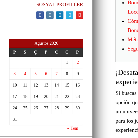
Bono
SOSYAL PROFİLLER
Loc
Cómo
Bon
Méto
Ağustos 2026
Segu
P
S
Ç
P
C
C
P
1
2
¡Desata
3
4
5
6
7
8
9
experie
10
11
12
13
14
15
16
Si buscas
17
18
19
20
21
22
23
opción que
24
25
26
27
28
29
30
un univer
31
para los j
« Tem
experienc