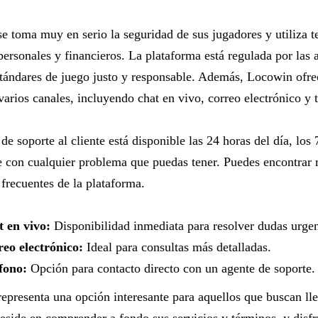
y Soporte al Cliente
e toma muy en serio la seguridad de sus jugadores y utiliza t
 personales y financieros. La plataforma está regulada por las
stándares de juego justo y responsable. Además, Locowin ofrece
varios canales, incluyendo chat en vivo, correo electrónico y 
de soporte al cliente está disponible las 24 horas del día, los
e con cualquier problema que puedas tener. Puedes encontrar r
frecuentes de la plataforma.
 en vivo:
Disponibilidad inmediata para resolver dudas urgen
eo electrónico:
Ideal para consultas más detalladas.
fono:
Opción para contacto directo con un agente de soporte.
presenta una opción interesante para aquellos que buscan llev