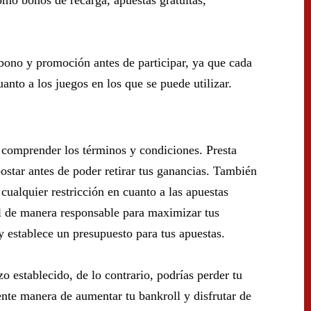
mo bonos de recarga, apuestas gratuitas,
bono y promoción antes de participar, ya que cada
uanto a los juegos en los que se puede utilizar.
 comprender los términos y condiciones. Presta
postar antes de poder retirar tus ganancias. También
 cualquier restricción en cuanto a las apuestas
oll de manera responsable para maximizar tus
y establece un presupuesto para tus apuestas.
o establecido, de lo contrario, podrías perder tu
nte manera de aumentar tu bankroll y disfrutar de