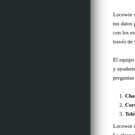
Seguridad 
Locowin s
tus datos
con los e
través de 
El equipo 
y ayudart
preguntas 
Chat
Corr
Telé
Locowin re