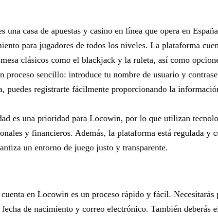
ocowin y cómo acceder a tu cuenta?
s una casa de apuestas y casino en línea que opera en España
miento para jugadores de todos los niveles. La plataforma cu
 mesa clásicos como el blackjack y la ruleta, así como opcion
n proceso sencillo: introduce tu nombre de usuario y contrase
a, puedes registrarte fácilmente proporcionando la informació
dad es una prioridad para Locowin, por lo que utilizan tecnolo
sonales y financieros. Además, la plataforma está regulada y 
antiza un entorno de juego justo y transparente.
eso de Registro en Locowin
 cuenta en Locowin es un proceso rápido y fácil. Necesitarás
, fecha de nacimiento y correo electrónico. También deberás 