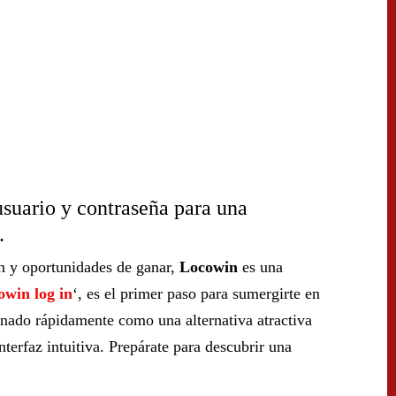
suario y contraseña para una
.
ón y oportunidades de ganar,
Locowin
es una
owin log in
‘, es el primer paso para sumergirte en
onado rápidamente como una alternativa atractiva
terfaz intuitiva. Prepárate para descubrir una