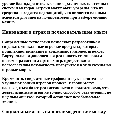
уровне благодаря использованию различных платежных
систем и методов. Игроки могут быть уверены, что их
средства находятся под защитой, что является важным
аспектом для многих пользователей при выборе онлайн-
казино.
Инновации в играх и пользовательском опыте
Современные технологии позволяют разработчикам
создавать уникальные игровые продукты, которые
привлекают внимание и удерживают интерес игроков.
Виртуальная и дополненная реальность стали новым
шагом в развитии азартных игр, предоставляя
пользователям возможность погрузиться в увлекательные
игровые миры.
Кроме того, современные графика и звук значительно
улучшают общий игровой процесс. Игроки могут
наслаждаться более реалистичными впечатлениями, что
делает азартные игры не только способом развлечения, но
и целым опытом, который оставляет незабываемые
эмоции.
Социальные аспекты и взаимодействие между