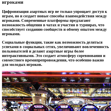
игроками
Цифровизация азартных игр не только упрощает доступ к
играм, но и создает новые способы взаимодействия между
игроками. Современные платформы предлагают
возможность общения в чатах и участия в турнирах, что
способствует созданию сообществ и обмену опытом между
игроками.
Социальные функции, такие как возможность делиться
успехами в социальных сетях, увеличивают вовлеченность
пользователей и делают азартные игры более
интерактивными. Это создает атмосферу соревнования и
совместного времяпрепровождения, что особенно важно
для молодых игроков.