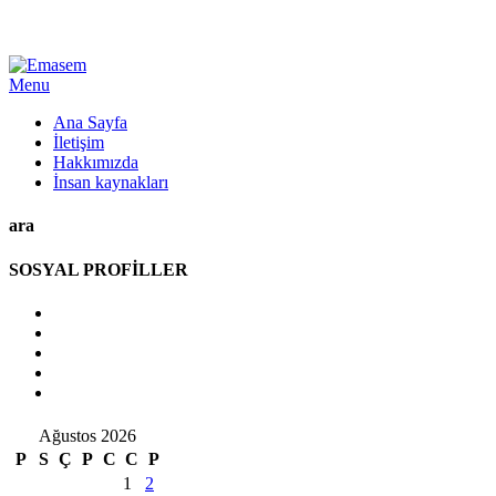
Menu
Ana Sayfa
İletişim
Hakkımızda
İnsan kaynakları
ara
SOSYAL PROFİLLER
Ağustos 2026
P
S
Ç
P
C
C
P
1
2