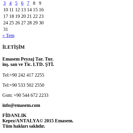
3
4
5
6
7
8
9
10
11
12
13
14
15
16
17
18
19
20
21
22
23
24
25
26
27
28
29
30
31
« Tem
İLETİŞİM
Emasem Peyzaj Tar. Tur.
inş. san ve Tic. LTD. ŞTİ.
Tel:+90 242 417 2255
Tel:+90 533 502 2550
Gsm: +90 544 672 2233
info@emasem.com
FİDANLIK
Kepez/ANTALYA
© 2015 Emasem.
Tüm hakları saklıdır.