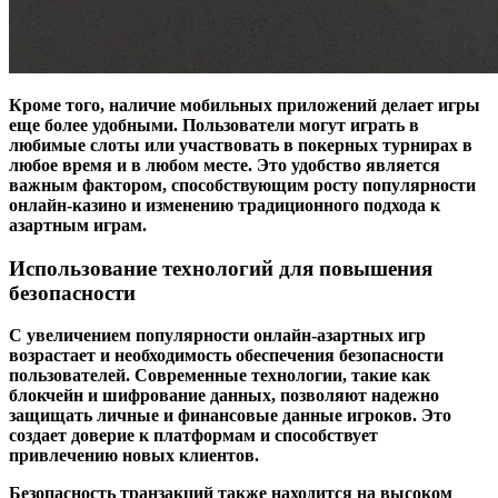
Кроме того, наличие мобильных приложений делает игры
еще более удобными. Пользователи могут играть в
любимые слоты или участвовать в покерных турнирах в
любое время и в любом месте. Это удобство является
важным фактором, способствующим росту популярности
онлайн-казино и изменению традиционного подхода к
азартным играм.
Использование технологий для повышения
безопасности
С увеличением популярности онлайн-азартных игр
возрастает и необходимость обеспечения безопасности
пользователей. Современные технологии, такие как
блокчейн и шифрование данных, позволяют надежно
защищать личные и финансовые данные игроков. Это
создает доверие к платформам и способствует
привлечению новых клиентов.
Безопасность транзакций также находится на высоком