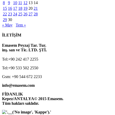
8
9
10
11
12
13
14
15
16
17
18
19
20
21
22
23
24
25
26
27
28
29
30
« May
Tem »
İLETİŞİM
Emasem Peyzaj Tar. Tur.
inş. san ve Tic. LTD. ŞTİ.
Tel:+90 242 417 2255
Tel:+90 533 502 2550
Gsm: +90 544 672 2233
info@emasem.com
FİDANLIK
Kepez/ANTALYA
© 2015 Emasem.
Tüm hakları saklıdır.