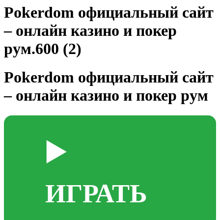
Pokerdom официальный сайт
– онлайн казино и покер
рум.600 (2)
Pokerdom официальный сайт
– онлайн казино и покер рум
▶️
ИГРАТЬ