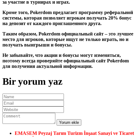
за участие в турнирах и играх.
Кроме того, Pokerdom предлагает программу реферальной
системы, которая позволяет игрокам получать 20% бонус
на депозит от каждого приглашенного друга.
Таким образом, Pokerdom официальный сайт – это лучшее
место для игроков, которые ищут не только играть, но и
получать выигрыши и бонусы.
Не забывайте, что акции и бонусы могут изменяться,
поэтому всегда проверяйте официальный сайт Pokerdom
для получения актуальной информации.
Bir yorum yaz
EMASEM Peyzaj Tarım Turizm İnşaat Sanayi ve Ticaret