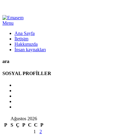
Menu
Ana Sayfa
İletişim
Hakkımızda
İnsan kaynakları
ara
SOSYAL PROFİLLER
Ağustos 2026
P
S
Ç
P
C
C
P
1
2