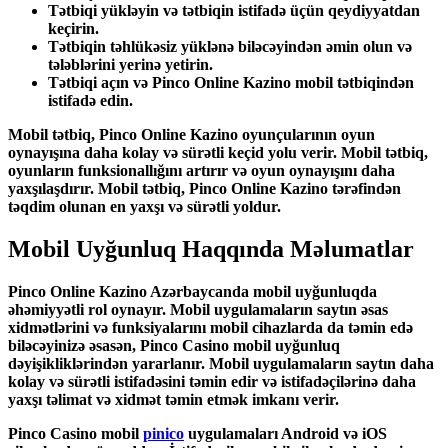
Tətbiqi yükləyin və tətbiqin istifadə üçün qeydiyyatdan
keçirin.
Tətbiqin təhlükəsiz yüklənə biləcəyindən əmin olun və
tələblərini yerinə yetirin.
Tətbiqi açın və Pinco Online Kazino mobil tətbiqindən
istifadə edin.
Mobil tətbiq, Pinco Online Kazino oyunçularının oyun
oynayışına daha kolay və sürətli keçid yolu verir. Mobil tətbiq,
oyunların funksionallığını artırır və oyun oynayışını daha
yaxşılaşdırır. Mobil tətbiq, Pinco Online Kazino tərəfindən
təqdim olunan en yaxşı və sürətli yoldur.
Mobil Uyğunluq Haqqında Məlumatlar
Pinco Online Kazino Azərbaycanda mobil uyğunluqda
əhəmiyyətli rol oynayır. Mobil uygulamaların saytın əsas
xidmətlərini və funksiyalarını mobil cihazlarda da təmin edə
biləcəyinizə əsasən, Pinco Casino mobil uyğunluq
dəyişikliklərindən yararlanır. Mobil uygulamaların saytın daha
kolay və sürətli istifadəsini təmin edir və istifadəçilərinə daha
yaxşı təlimat və xidmət təmin etmək imkanı verir.
Pinco Casino mobil
pinico
uygulamaları Android və iOS