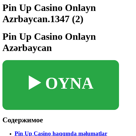
Pin Up Casino Onlayn
Azrbaycan.1347 (2)
Pin Up Casino Onlayn
Azərbaycan
▶️ OYNA
Содержимое
Pin Up Casino haqqında məlumatlar