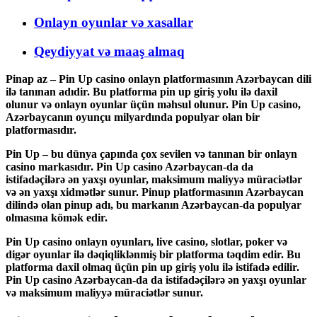
Onlayn oyunlar və xasallar
Qeydiyyat və maaş almaq
Pinap az – Pin Up casino onlayn platformasının Azərbaycan dili
ilə tanınan adıdir. Bu platforma pin up giriş yolu ilə daxil
olunur və onlayn oyunlar üçün məhsul olunur. Pin Up casino,
Azərbaycanın oyunçu milyardında populyar olan bir
platformasıdır.
Pin Up – bu dünya çapında çox sevilen və tanınan bir onlayn
casino markasıdır. Pin Up casino Azərbaycan-da da
istifadəçilərə ən yaxşı oyunlar, maksimum maliyyə müraciətlər
və ən yaxşı xidmətlər sunur. Pinup platformasının Azərbaycan
dilində olan pinup adı, bu markanın Azərbaycan-da populyar
olmasına kömək edir.
Pin Up casino onlayn oyunları, live casino, slotlar, poker və
digər oyunlar ilə dəqiqliklənmiş bir platforma təqdim edir. Bu
platforma daxil olmaq üçün pin up giriş yolu ilə istifadə edilir.
Pin Up casino Azərbaycan-da da istifadəçilərə ən yaxşı oyunlar
və maksimum maliyyə müraciətlər sunur.