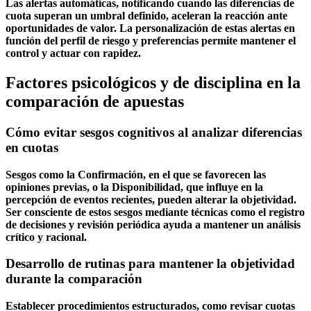
Las alertas automáticas, notificando cuando las diferencias de
cuota superan un umbral definido, aceleran la reacción ante
oportunidades de valor. La personalización de estas alertas en
función del perfil de riesgo y preferencias permite mantener el
control y actuar con rapidez.
Factores psicológicos y de disciplina en la
comparación de apuestas
Cómo evitar sesgos cognitivos al analizar diferencias
en cuotas
Sesgos como la Confirmación, en el que se favorecen las
opiniones previas, o la Disponibilidad, que influye en la
percepción de eventos recientes, pueden alterar la objetividad.
Ser consciente de estos sesgos mediante técnicas como el registro
de decisiones y revisión periódica ayuda a mantener un análisis
crítico y racional.
Desarrollo de rutinas para mantener la objetividad
durante la comparación
Establecer procedimientos estructurados, como revisar cuotas