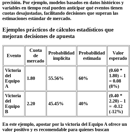
precisión. Por ejemplo, modelos basados en datos históricos y
variables en tiempo real pueden anticipar qué eventos tienen
cuotas desajustadas, facilitando decisiones que superan las
estimaciones estándar de mercado.
Ejemplos prácticos de cálculos estadísticos que
mejoran decisiones de apuesta
Cuota
Probabilidad
Probabilidad
Valor
Evento
de
implícita
estimada
esperado
mercado
Victoria
(0.60 *
del
1.80) – 1
1.80
55.56%
60%
Equipo
= 0.08
A
(8%)
Victoria
(0.40 *
del
2.20) – 1
2.20
45.45%
40%
Equipo
= -0.12
B
(-12%)
En este ejemplo, apostar por la victoria del Equipo A ofrece un
valor positivo y es recomendable para quienes buscan