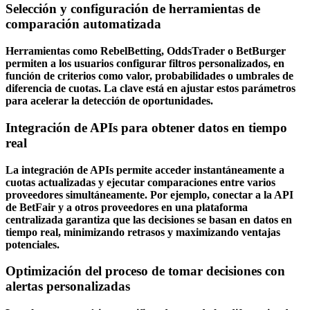
Selección y configuración de herramientas de
comparación automatizada
Herramientas como RebelBetting, OddsTrader o BetBurger
permiten a los usuarios configurar filtros personalizados, en
función de criterios como valor, probabilidades o umbrales de
diferencia de cuotas. La clave está en ajustar estos parámetros
para acelerar la detección de oportunidades.
Integración de APIs para obtener datos en tiempo
real
La integración de APIs permite acceder instantáneamente a
cuotas actualizadas y ejecutar comparaciones entre varios
proveedores simultáneamente. Por ejemplo, conectar a la API
de BetFair y a otros proveedores en una plataforma
centralizada garantiza que las decisiones se basan en datos en
tiempo real, minimizando retrasos y maximizando ventajas
potenciales.
Optimización del proceso de tomar decisiones con
alertas personalizadas