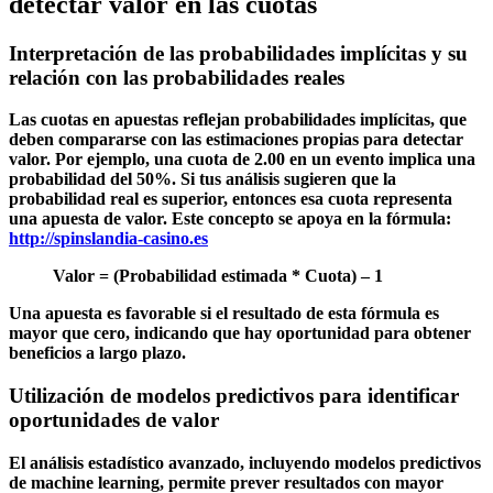
detectar valor en las cuotas
Interpretación de las probabilidades implícitas y su
relación con las probabilidades reales
Las cuotas en apuestas reflejan probabilidades implícitas, que
deben compararse con las estimaciones propias para detectar
valor. Por ejemplo, una cuota de 2.00 en un evento implica una
probabilidad del 50%. Si tus análisis sugieren que la
probabilidad real es superior, entonces esa cuota representa
una apuesta de valor. Este concepto se apoya en la fórmula:
http://spinslandia-casino.es
Valor = (Probabilidad estimada * Cuota) – 1
Una apuesta es favorable si el resultado de esta fórmula es
mayor que cero, indicando que hay oportunidad para obtener
beneficios a largo plazo.
Utilización de modelos predictivos para identificar
oportunidades de valor
El análisis estadístico avanzado, incluyendo modelos predictivos
de machine learning, permite prever resultados con mayor