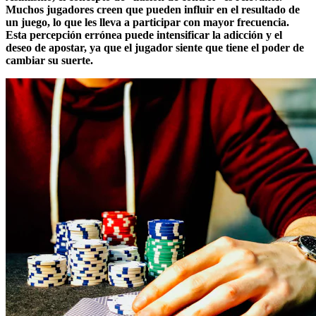
Muchos jugadores creen que pueden influir en el resultado de
un juego, lo que les lleva a participar con mayor frecuencia.
Esta percepción errónea puede intensificar la adicción y el
deseo de apostar, ya que el jugador siente que tiene el poder de
cambiar su suerte.