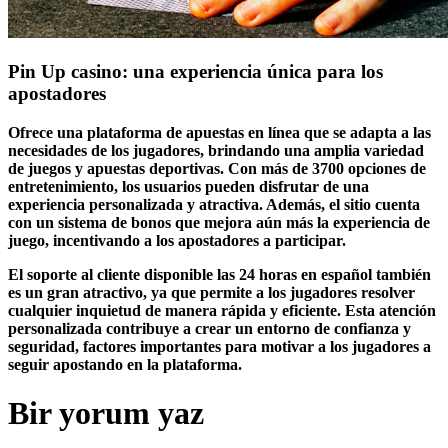
Pin Up casino: una experiencia única para los
apostadores
Ofrece una plataforma de apuestas en línea que se adapta a las
necesidades de los jugadores, brindando una amplia variedad
de juegos y apuestas deportivas. Con más de 3700 opciones de
entretenimiento, los usuarios pueden disfrutar de una
experiencia personalizada y atractiva. Además, el sitio cuenta
con un sistema de bonos que mejora aún más la experiencia de
juego, incentivando a los apostadores a participar.
El soporte al cliente disponible las 24 horas en español también
es un gran atractivo, ya que permite a los jugadores resolver
cualquier inquietud de manera rápida y eficiente. Esta atención
personalizada contribuye a crear un entorno de confianza y
seguridad, factores importantes para motivar a los jugadores a
seguir apostando en la plataforma.
Bir yorum yaz