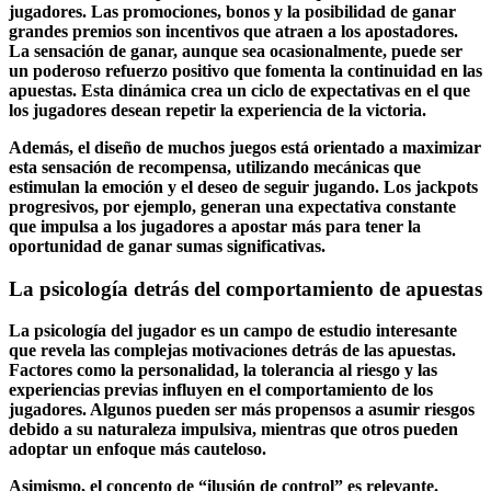
jugadores. Las promociones, bonos y la posibilidad de ganar
grandes premios son incentivos que atraen a los apostadores.
La sensación de ganar, aunque sea ocasionalmente, puede ser
un poderoso refuerzo positivo que fomenta la continuidad en las
apuestas. Esta dinámica crea un ciclo de expectativas en el que
los jugadores desean repetir la experiencia de la victoria.
Además, el diseño de muchos juegos está orientado a maximizar
esta sensación de recompensa, utilizando mecánicas que
estimulan la emoción y el deseo de seguir jugando. Los jackpots
progresivos, por ejemplo, generan una expectativa constante
que impulsa a los jugadores a apostar más para tener la
oportunidad de ganar sumas significativas.
La psicología detrás del comportamiento de apuestas
La psicología del jugador es un campo de estudio interesante
que revela las complejas motivaciones detrás de las apuestas.
Factores como la personalidad, la tolerancia al riesgo y las
experiencias previas influyen en el comportamiento de los
jugadores. Algunos pueden ser más propensos a asumir riesgos
debido a su naturaleza impulsiva, mientras que otros pueden
adoptar un enfoque más cauteloso.
Asimismo, el concepto de “ilusión de control” es relevante.