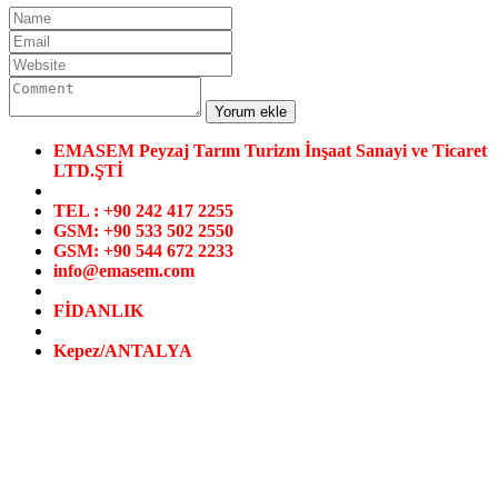
EMASEM Peyzaj Tarım Turizm İnşaat Sanayi ve Ticaret
LTD.ŞTİ
TEL : +90 242 417 2255
GSM: +90 533 502 2550
GSM: +90 544 672 2233
info@emasem.com
FİDANLIK
Kepez/ANTALYA