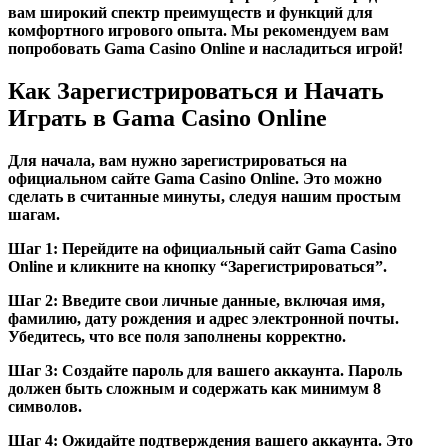
вам широкий спектр преимуществ и функций для
комфортного игрового опыта. Мы рекомендуем вам
попробовать Gama Casino Online и насладиться игрой!
Как Зарегистрироваться и Начать
Играть в Gama Casino Online
Для начала, вам нужно зарегистрироваться на
официальном сайте Gama Casino Online. Это можно
сделать в считанные минуты, следуя нашим простым
шагам.
Шаг 1: Перейдите на официальный сайт Gama Casino
Online и кликните на кнопку “Зарегистрироваться”.
Шаг 2: Введите свои личные данные, включая имя,
фамилию, дату рождения и адрес электронной почты.
Убедитесь, что все поля заполнены корректно.
Шаг 3: Создайте пароль для вашего аккаунта. Пароль
должен быть сложным и содержать как минимум 8
символов.
Шаг 4: Ожидайте подтверждения вашего аккаунта. Это