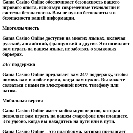
Gama Casino Online обеспечивает безопасность вашего
игрового опыта, используя современные технологии и
системы безопасности. Вам не нужно беспокоиться о
безопасности вашей информации.
Многоязычность
Gama Casino Online доступен на многих языках, включая
русский, английский, французский и другие. Это позволяет
вам играть на вашем языке, не заботясь о языковых
барьерах.
24/7 поддержка
Gama Casino Online предлагает вам 24/7 поддержку, чтобы
помочь вам в любое время, когда вам нужно. Вы можете
связаться с нами по электронной почте, телефону или
чатом.
Мобильная версия
Gama Casino Online имеет мобильную версию, которая
позволяет вам играть на вашем смартфоне или планшете.
Это удобно, когда вы находитесь на пути или в пути.
Gama Casino Online – это платформа, которая предлагает