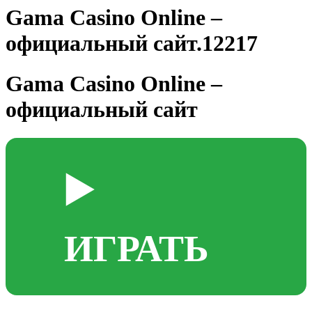
Gama Casino Online –
официальный сайт.12217
Gama Casino Online –
официальный сайт
▶️
ИГРАТЬ