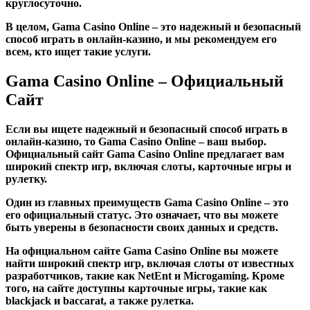
круглосуточно.
В целом, Gama Casino Online – это надежный и безопасный
способ играть в онлайн-казино, и мы рекомендуем его
всем, кто ищет такие услуги.
Gama Casino Online – Официальный
Сайт
Если вы ищете надежный и безопасный способ играть в
онлайн-казино, то Gama Casino Online – ваш выбор.
Официальный сайт Gama Casino Online предлагает вам
широкий спектр игр, включая слоты, карточные игры и
рулетку.
Один из главных преимуществ Gama Casino Online – это
его официальный статус. Это означает, что вы можете
быть уверены в безопасности своих данных и средств.
На официальном сайте Gama Casino Online вы можете
найти широкий спектр игр, включая слоты от известных
разработчиков, такие как NetEnt и Microgaming. Кроме
того, на сайте доступны карточные игры, такие как
blackjack и baccarat, а также рулетка.