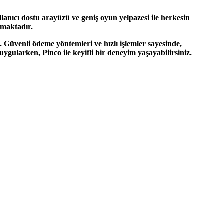
lanıcı dostu arayüzü ve geniş oyun yelpazesi ile herkesin
amaktadır.
 Güvenli ödeme yöntemleri ve hızlı işlemler sayesinde,
gularken, Pinco ile keyifli bir deneyim yaşayabilirsiniz.