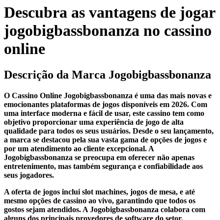
Descubra as vantagens de jogar
jogobigbassbonanza no cassino
online
Descrição da Marca Jogobigbassbonanza
O Cassino Online Jogobigbassbonanza é uma das mais novas e
emocionantes plataformas de jogos disponíveis em 2026. Com
uma interface moderna e fácil de usar, este cassino tem como
objetivo proporcionar uma experiência de jogo de alta
qualidade para todos os seus usuários. Desde o seu lançamento,
a marca se destacou pela sua vasta gama de opções de jogos e
por um atendimento ao cliente excepcional. A
Jogobigbassbonanza se preocupa em oferecer não apenas
entretenimento, mas também segurança e confiabilidade aos
seus jogadores.
A oferta de jogos inclui slot machines, jogos de mesa, e até
mesmo opções de cassino ao vivo, garantindo que todos os
gostos sejam atendidos. A Jogobigbassbonanza colabora com
alguns dos principais provedores de software do setor,