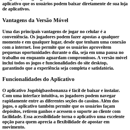
aplicativo que os usuários podem baixar diretamente de sua loja
de aplicativos.
Vantagens da Versão Móvel
Uma das principais vantagens de jogar no celular é a
conveniência. Os jogadores podem fazer apostas a qualquer
momento e em qualquer lugar, desde que tenham uma conexão
com a internet. Isso permite que os usuários aproveitem
pequenas oportunidades durante o dia, seja em uma pausa no
trabalho ou enquanto aguardam compromissos. A versão móvel
inclui todos os jogos e funcionalidades do site desktop,
garantindo que a experiência seja completa e satisfatória.
Funcionalidades do Aplicativo
O aplicativo Jogobigbassbonanza é fácil de baixar e instalar.
Com uma interface intuitiva, os jogadores podem navegar
rapidamente entre as diferentes seções do cassino. Além dos
jogos, o aplicativo também permite que os usuários façam
depósitos, retirem ganhos e acessem o suporte ao cliente com
facilidade. Essa acessibilidade torna o aplicativo uma excelente
opção para quem aprecia a flexibilidade de apostar em
movimento.