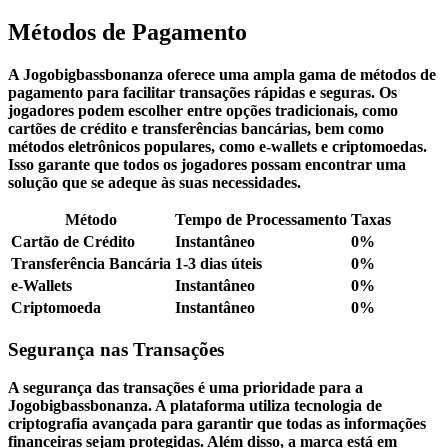
Métodos de Pagamento
A Jogobigbassbonanza oferece uma ampla gama de métodos de
pagamento para facilitar transações rápidas e seguras. Os
jogadores podem escolher entre opções tradicionais, como
cartões de crédito e transferências bancárias, bem como
métodos eletrônicos populares, como e-wallets e criptomoedas.
Isso garante que todos os jogadores possam encontrar uma
solução que se adeque às suas necessidades.
Método
Tempo de Processamento
Taxas
Cartão de Crédito
Instantâneo
0%
Transferência Bancária
1-3 dias úteis
0%
e-Wallets
Instantâneo
0%
Criptomoeda
Instantâneo
0%
Segurança nas Transações
A segurança das transações é uma prioridade para a
Jogobigbassbonanza. A plataforma utiliza tecnologia de
criptografia avançada para garantir que todas as informações
financeiras sejam protegidas. Além disso, a marca está em