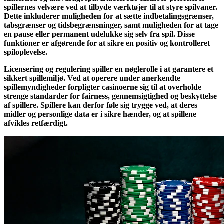
spillernes velvære ved at tilbyde værktøjer til at styre spilvaner.
Dette inkluderer muligheden for at sætte indbetalingsgrænser,
tabsgrænser og tidsbegrænsninger, samt muligheden for at tage
en pause eller permanent udelukke sig selv fra spil. Disse
funktioner er afgørende for at sikre en positiv og kontrolleret
spiloplevelse.
Licensering og regulering spiller en nøglerolle i at garantere et
sikkert spillemiljø. Ved at operere under anerkendte
spillemyndigheder forpligter casinoerne sig til at overholde
strenge standarder for fairness, gennemsigtighed og beskyttelse
af spillere. Spillere kan derfor føle sig trygge ved, at deres
midler og personlige data er i sikre hænder, og at spillene
afvikles retfærdigt.