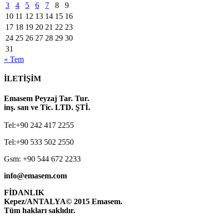
3
4
5
6
7
8
9
10
11
12
13
14
15
16
17
18
19
20
21
22
23
24
25
26
27
28
29
30
31
« Tem
İLETİŞİM
Emasem Peyzaj Tar. Tur.
inş. san ve Tic. LTD. ŞTİ.
Tel:+90 242 417 2255
Tel:+90 533 502 2550
Gsm: +90 544 672 2233
info@emasem.com
FİDANLIK
Kepez/ANTALYA
© 2015 Emasem.
Tüm hakları saklıdır.