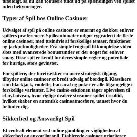
tilfældigt, så du kan fokusere fuldt ud på spændingen ved spillet
uden bekymringer.
Typer af Spil hos Online Casinoer
Udvalget af spil på online casinoer er enormt og dækker enhver
spillers præferencer. Spilleautomater udgør rygraden i de fleste
online casinoer, med tusindvis af forskellige temaer, funktioner
og jackpotmuligheder. Fra simple frugtspil til komplekse video
slots med avancerede bonusrunder er der noget for enhver
smag. Disse spil er kendt for deres simple regler og potentiale
for hurtige, store gevinster.
For spillere, der foretrækker en mere strategisk tilgang,
tilbyder online casinoer et bredt udvalg af bordspil. Klassikere
som blackjack, roulette, baccarat og poker er alle tilgængelige i
forskellige varianter. Live casino-sektionen tager oplevelsen til
et nyt niveau, hvor rigtige dealere streamer spillet i realtid,
hvilket skaber en autentisk casinoatmosfære, uanset hvor du
befinder dig.
Sikkerhed og Ansvarligt Spil
Et centralt element ved online gambling er vigtigheden af
sikkerhed og ansvarligt spil. Etablerede casinoer prioriterer