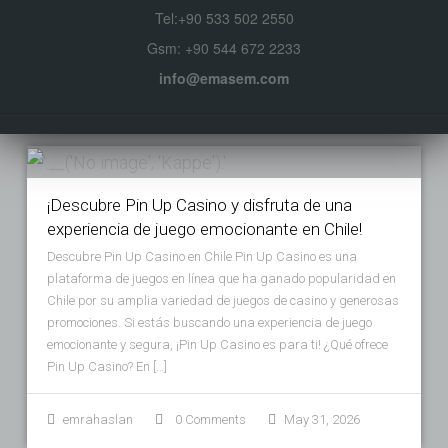
Tel:+90 533 502 2550
Gsm: +90 544 672 2233
info@emasem.com
¡Descubre Pin Up Casino y disfruta de una
experiencia de juego emocionante en Chile!
Descubre Pin Up Casino en Chile Pin Up Casino es una
plataforma de juegos en línea que ha ganado popularidad en
Chile por su amplia variedad de juegos de casino y generosas
promociones. Si estás buscando una experiencia de juego
emocionante y segura, ¡Pin Up Casino es para ti! ¿Qué ofrece
Pin Up Casino? En […]
emrahaslan
0 Comments
May 31, 2026