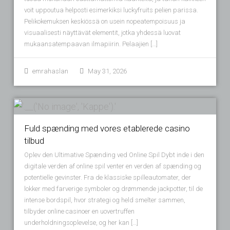
voit uppoutua helposti esimerkiksi luckyfruits pelien parissa.
Pelikokemuksen keskiössä on usein nopeatempoisuus ja
visuaalisesti näyttävät elementit, jotka yhdessä luovat
mukaansatempaavan ilmapiirin. Pelaajien […]
emrahaslan
May 31, 2026
Fuld spænding med vores etablerede casino
tilbud
Oplev den Ultimative Spænding ved Online Spil Dybt inde i den
digitale verden af online spil venter en verden af spænding og
potentielle gevinster. Fra de klassiske spilleautomater, der
lokker med farverige symboler og drømmende jackpotter, til de
intense bordspil, hvor strategi og held smelter sammen,
tilbyder online casinoer en uovertruffen
underholdningsoplevelse, og her kan […]