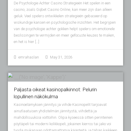
De Psychologie Achter Casino Strategieën Het spelen in een
casino, zoals Gqbet Casino Online, kan meer zijn dan alleen
geluk. Veel spelers ontwikkelen strategieën gebaseerd op
wiskundige kansen en psychologische inzichten. Het begrijpen
van de psychologie achter gokken helpt spelers om emotionele
beslissingen te vermijden en meer gefocuste keuzes te maken,
en het is hier […]
emrahaslan
May 31, 2026
Paljasta oikeat kasinopalkinnot: Pelurin
lopullinen näkökulma
Kasinoelämyksen jännitys ja viihde Kasinopelit tarjoavat
ainutlaatuisen yhdistelmän jännitystä, viihdettä ja
mahdollisuuksia voittoihin. Olipa kyseessä sitten perinteinen
pöytäpeli tai moderni kolikkopeli, jokainen kierros tai jako voi
tuoda mukanaan odottamattomia käänteitä, ja tähän kaikkeen