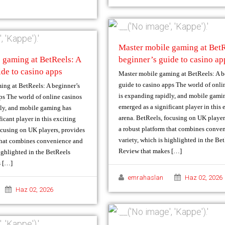
Master mobile gaming at BetR
 gaming at BetReels: A
beginner’s guide to casino ap
ide to casino apps
Master mobile gaming at BetReels: A b
guide to casino apps The world of onli
ing at BetReels: A beginner’s
is expanding rapidly, and mobile gami
ps The world of online casinos
emerged as a significant player in this 
dly, and mobile gaming has
arena. BetReels, focusing on UK player
icant player in this exciting
a robust platform that combines conve
ocusing on UK players, provides
variety, which is highlighted in the Be
 that combines convenience and
Review that makes […]
highlighted in the BetReels
s […]
emrahaslan
Haz 02, 2026
Haz 02, 2026