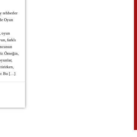
 rehberler
rde Oyun
, oyun
yun, farklı
yuncunun
ir. Örneğin,
oyunlar,
tirirken,
r. Bu […]