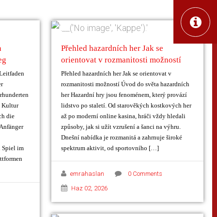
n
Přehled hazardních her Jak se
eg
orientovat v rozmanitosti možností
 Leitfaden
Přehled hazardních her Jak se orientovat v
er
rozmanitosti možností Úvod do světa hazardních
hrhunderten
her Hazardní hry jsou fenoménem, který provází
 Kultur
lidstvo po staletí. Od starověkých kostkových her
ch die
až po moderní online kasina, hráči vždy hledali
 Anfänger
způsoby, jak si užít vzrušení a šanci na výhru.
Dnešní nabídka je rozmanitá a zahrnuje široké
 Spiel im
spektrum aktivit, od sportovního […]
attformen
emrahaslan
0 Comments
Haz 02, 2026