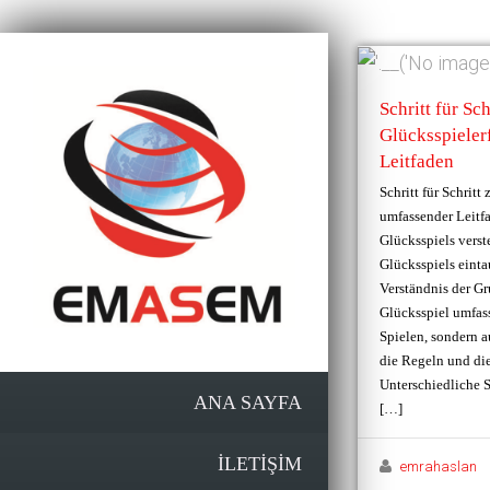
Schritt für Sc
Glücksspieler
Leitfaden
Schritt für Schrit
umfassender Leitf
Glücksspiels verst
Glücksspiels eintau
Verständnis der G
Glücksspiel umfas
Spielen, sondern a
die Regeln und di
Unterschiedliche S
ANA SAYFA
[…]
İLETIŞIM
emrahaslan