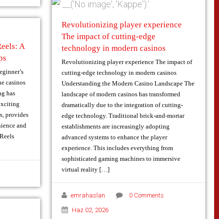
Revolutionizing player experience
The impact of cutting-edge
eels: A
technology in modern casinos
ps
Revolutionizing player experience The impact of
eginner’s
cutting-edge technology in modern casinos
ne casinos
Understanding the Modern Casino Landscape The
ng has
landscape of modern casinos has transformed
exciting
dramatically due to the integration of cutting-
s, provides
edge technology. Traditional brick-and-mortar
nience and
establishments are increasingly adopting
tReels
advanced systems to enhance the player
experience. This includes everything from
sophisticated gaming machines to immersive
virtual reality […]
emrahaslan
0 Comments
Haz 02, 2026