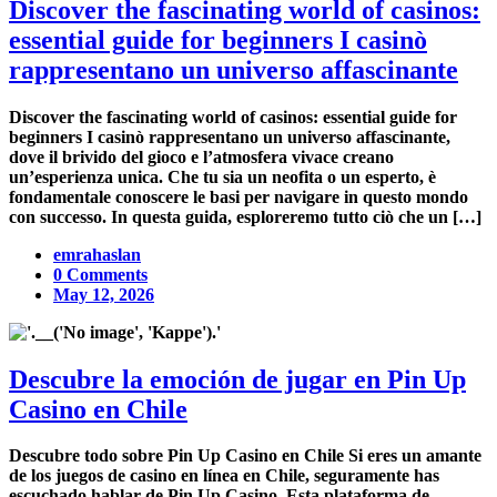
Discover the fascinating world of casinos:
essential guide for beginners I casinò
rappresentano un universo affascinante
Discover the fascinating world of casinos: essential guide for
beginners I casinò rappresentano un universo affascinante,
dove il brivido del gioco e l’atmosfera vivace creano
un’esperienza unica. Che tu sia un neofita o un esperto, è
fondamentale conoscere le basi per navigare in questo mondo
con successo. In questa guida, esploreremo tutto ciò che un […]
emrahaslan
0 Comments
May 12, 2026
Descubre la emoción de jugar en Pin Up
Casino en Chile
Descubre todo sobre Pin Up Casino en Chile Si eres un amante
de los juegos de casino en línea en Chile, seguramente has
escuchado hablar de Pin Up Casino. Esta plataforma de