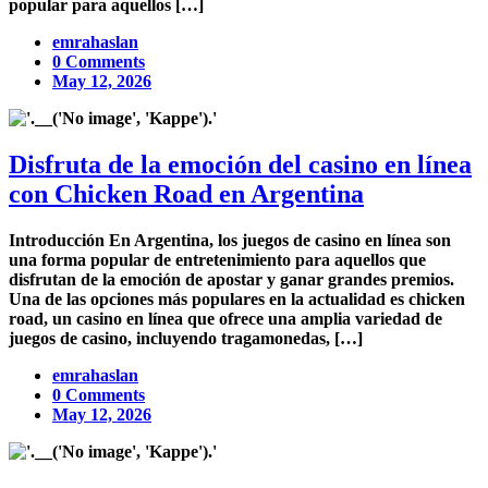
popular para aquellos […]
emrahaslan
0 Comments
May 12, 2026
Disfruta de la emoción del casino en línea
con Chicken Road en Argentina
Introducción En Argentina, los juegos de casino en línea son
una forma popular de entretenimiento para aquellos que
disfrutan de la emoción de apostar y ganar grandes premios.
Una de las opciones más populares en la actualidad es chicken
road, un casino en línea que ofrece una amplia variedad de
juegos de casino, incluyendo tragamonedas, […]
emrahaslan
0 Comments
May 12, 2026