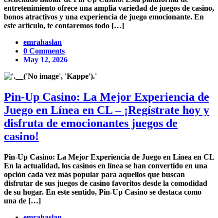
entretenimiento ofrece una amplia variedad de juegos de casino,
bonos atractivos y una experiencia de juego emocionante. En
este artículo, te contaremos todo […]
emrahaslan
0 Comments
May 12, 2026
Pin-Up Casino: La Mejor Experiencia de
Juego en Línea en CL – ¡Regístrate hoy y
disfruta de emocionantes juegos de
casino!
Pin-Up Casino: La Mejor Experiencia de Juego en Línea en CL
En la actualidad, los casinos en línea se han convertido en una
opción cada vez más popular para aquellos que buscan
disfrutar de sus juegos de casino favoritos desde la comodidad
de su hogar. En este sentido, Pin-Up Casino se destaca como
una de […]
emrahaslan