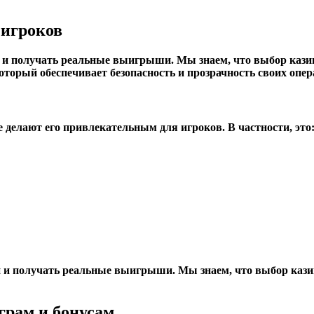
 игроков
ой и получать реальные выигрыши. Мы знаем, что выбор каз
оторый обеспечивает безопасность и прозрачность своих опер
 делают его привлекательным для игроков. В частности, это
рой и получать реальные выигрыши. Мы знаем, что выбор ка
грам и бонусам