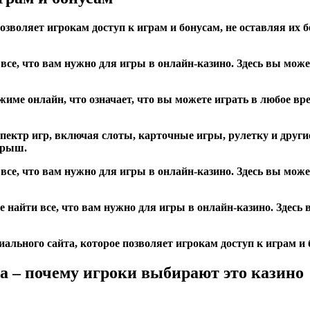
озволяет игрокам доступ к играм и бонусам, не оставляя их б
 все, что вам нужно для игры в онлайн-казино. Здесь вы мож
ежиме онлайн, что означает, что вы можете играть в любое вре
спектр игр, включая слоты, карточные игры, рулетку и други
грыш.
 все, что вам нужно для игры в онлайн-казино. Здесь вы мож
е найти все, что вам нужно для игры в онлайн-казино. Здесь
иального сайта, которое позволяет игрокам доступ к играм и б
 – почему игроки выбирают это казино