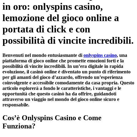
in oro: onlyspins casino,
lemozione del gioco online a
portata di click e con
possibilità di vincite incredibili.
Benvenuti nel mondo entusiasmante di
onlyspins casino
, una
piattaforma di gioco online che promette emozioni forti e la
possibilità di vincite incredibili. In un’era digitale in rapida
evoluzione, il casinò online è diventato un punto di riferimento
per gli amanti del gioco d’azzardo, offrendo un’esperienza
coinvolgente e accessibile comodamente da casa propria. Questo
articolo esplorerà a fondo le caratteristiche, i vantaggi e le
opportunità che questo casinò ha da offrire, guidandoti
attraverso un viaggio nel mondo del gioco online sicuro e
responsabile.
Cos’è Onlyspins Casino e Come
Funziona?