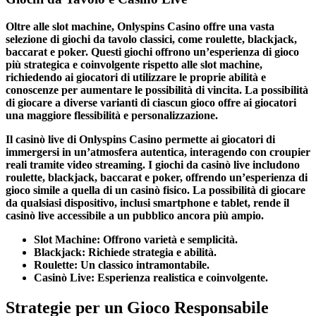
Oltre alle slot machine, Onlyspins Casino offre una vasta
selezione di giochi da tavolo classici, come roulette, blackjack,
baccarat e poker. Questi giochi offrono un’esperienza di gioco
più strategica e coinvolgente rispetto alle slot machine,
richiedendo ai giocatori di utilizzare le proprie abilità e
conoscenze per aumentare le possibilità di vincita. La possibilità
di giocare a diverse varianti di ciascun gioco offre ai giocatori
una maggiore flessibilità e personalizzazione.
Il casinò live di Onlyspins Casino permette ai giocatori di
immergersi in un’atmosfera autentica, interagendo con croupier
reali tramite video streaming. I giochi da casinò live includono
roulette, blackjack, baccarat e poker, offrendo un’esperienza di
gioco simile a quella di un casinò fisico. La possibilità di giocare
da qualsiasi dispositivo, inclusi smartphone e tablet, rende il
casinò live accessibile a un pubblico ancora più ampio.
Slot Machine: Offrono varietà e semplicità.
Blackjack: Richiede strategia e abilità.
Roulette: Un classico intramontabile.
Casinò Live: Esperienza realistica e coinvolgente.
Strategie per un Gioco Responsabile