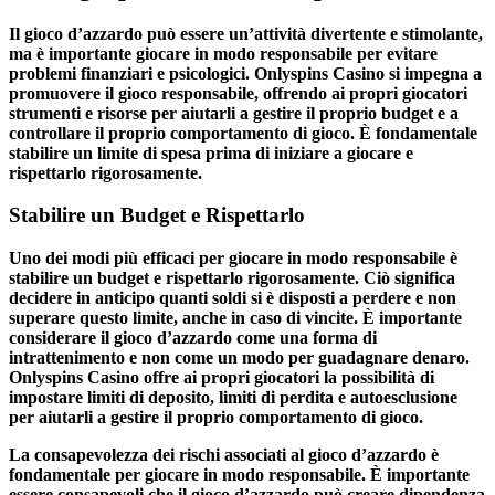
Il gioco d’azzardo può essere un’attività divertente e stimolante,
ma è importante giocare in modo responsabile per evitare
problemi finanziari e psicologici. Onlyspins Casino si impegna a
promuovere il gioco responsabile, offrendo ai propri giocatori
strumenti e risorse per aiutarli a gestire il proprio budget e a
controllare il proprio comportamento di gioco. È fondamentale
stabilire un limite di spesa prima di iniziare a giocare e
rispettarlo rigorosamente.
Stabilire un Budget e Rispettarlo
Uno dei modi più efficaci per giocare in modo responsabile è
stabilire un budget e rispettarlo rigorosamente. Ciò significa
decidere in anticipo quanti soldi si è disposti a perdere e non
superare questo limite, anche in caso di vincite. È importante
considerare il gioco d’azzardo come una forma di
intrattenimento e non come un modo per guadagnare denaro.
Onlyspins Casino offre ai propri giocatori la possibilità di
impostare limiti di deposito, limiti di perdita e autoesclusione
per aiutarli a gestire il proprio comportamento di gioco.
La consapevolezza dei rischi associati al gioco d’azzardo è
fondamentale per giocare in modo responsabile. È importante
essere consapevoli che il gioco d’azzardo può creare dipendenza