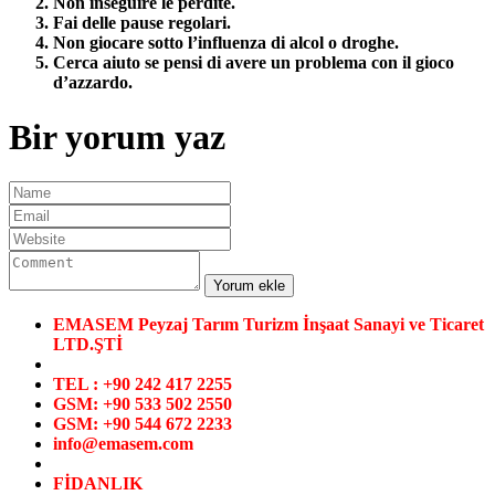
Non inseguire le perdite.
Fai delle pause regolari.
Non giocare sotto l’influenza di alcol o droghe.
Cerca aiuto se pensi di avere un problema con il gioco
d’azzardo.
Bir yorum yaz
EMASEM Peyzaj Tarım Turizm İnşaat Sanayi ve Ticaret
LTD.ŞTİ
TEL : +90 242 417 2255
GSM: +90 533 502 2550
GSM: +90 544 672 2233
info@emasem.com
FİDANLIK