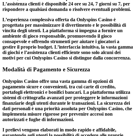
L’assistenza clienti è disponibile 24 ore su 24, 7 giorni su 7, per
rispondere a qualsiasi domanda o risolvere eventuali problemi.
L’esperienza complessiva offerta da Onlyspins Casino è
progettata per massimizzare il divertimento e le possibilità di
vincita degli utenti. La piattaforma si impegna a fornire un
ambiente di gioco responsabile, promuovendo il gioco
consapevole e offrendo strumenti per aiutare i giocatori a
gestire il proprio budget. L’interfaccia intuitiva, la vasta gamma
di giochi e l’assistenza clienti efficiente sono solo alcuni dei
motivi per cui Onlyspins Casino si distingue dalla concorrenza.
Modalità di Pagamento e Sicurezza
Onlyspins Casino offre una vasta gamma di opzioni di
pagamento sicure e convenienti, tra cui carte di credito,
portafogli elettronici e bonifici bancari. La piattaforma utilizza
sistemi di crittografia avanzati per proteggere le informazioni
finanziarie degli utenti durante le transazioni. La sicurezza dei
dati personali è una priorità assoluta per Onlyspins Casino, che
implementa misure rigorose per prevenire accessi non
autorizzati e fughe di informazioni.
I prelievi vengono elaborati in modo rapido e affidabile,
garantendo agli utenti la possibilità di accedere alle proprie