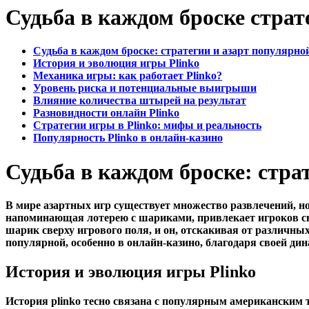
Судьба в каждом броске страт
Судьба в каждом броске: стратегии и азарт популярной
История и эволюция игры Plinko
Механика игры: как работает Plinko?
Уровень риска и потенциальные выигрыши
Влияние количества штырей на результат
Разновидности онлайн Plinko
Стратегии игры в Plinko: мифы и реальность
Популярность Plinko в онлайн-казино
Судьба в каждом броске: стра
В мире азартных игр существует множество развлечений, н
напоминающая лотерею с шариками, привлекает игроков св
шарик сверху игрового поля, и он, отскакивая от различны
популярной, особенно в онлайн-казино, благодаря своей ди
История и эволюция игры Plinko
История plinko тесно связана с популярным американским т