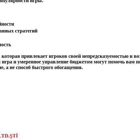
популярности игры.
йности
анных стратегий
мость
а, которая привлекает игроков своей непредсказуемостью и в
 игра и умеренное управление бюджетом могут помочь вам п
ие, а не способ быстрого обогащения.
 LTD.ŞTİ