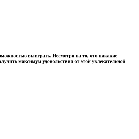
озможностью выиграть. Несмотря на то, что никакие
олучить максимум удовольствия от этой увлекательной