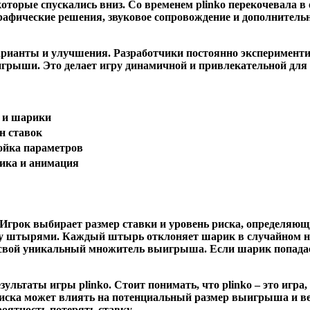
торые спускались вниз. Со временем plinko перекочевала в
рафические решения, звуковое сопровождение и дополнитель
варианты и улучшения. Разработчики постоянно эксперимент
грыши. Это делает игру динамичной и привлекательной для
 и шарики
н ставок
ойка параметров
ика и анимация
а. Игрок выбирает размер ставки и уровень риска, определя
му штырями. Каждый штырь отклоняет шарик в случайном на
свой уникальный множитель выигрыша. Если шарик попадает
ультаты игры plinko. Стоит понимать, что plinko – это игра
иска может влиять на потенциальный размер выигрыша и ве
ятность потерять ставку.