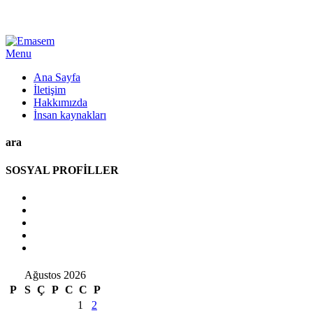
Menu
Ana Sayfa
İletişim
Hakkımızda
İnsan kaynakları
ara
SOSYAL PROFİLLER
Ağustos 2026
P
S
Ç
P
C
C
P
1
2