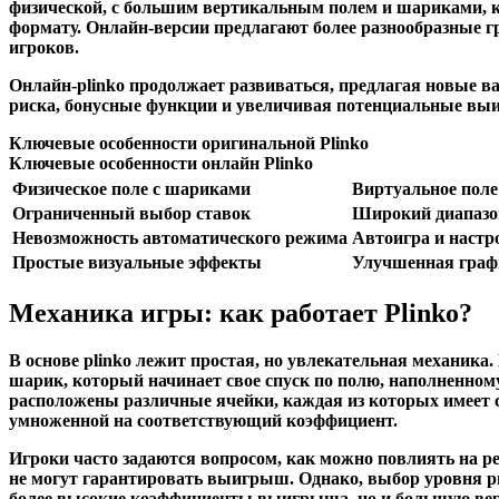
физической, с большим вертикальным полем и шариками, ко
формату. Онлайн-версии предлагают более разнообразные г
игроков.
Онлайн-plinko продолжает развиваться, предлагая новые 
риска, бонусные функции и увеличивая потенциальные выи
Ключевые особенности оригинальной Plinko
Ключевые особенности онлайн Plinko
Физическое поле с шариками
Виртуальное поле
Ограниченный выбор ставок
Широкий диапазо
Невозможность автоматического режима
Автоигра и настр
Простые визуальные эффекты
Улучшенная граф
Механика игры: как работает Plinko?
В основе plinko лежит простая, но увлекательная механик
шарик, который начинает свое спуск по полю, наполненно
расположены различные ячейки, каждая из которых имеет 
умноженной на соответствующий коэффициент.
Игроки часто задаются вопросом, как можно повлиять на рез
не могут гарантировать выигрыш. Однако, выбор уровня р
более высокие коэффициенты выигрыша, но и большую веро