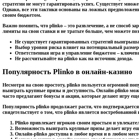
стратегии не могут гарантировать успех. Существует множ
Однако, все эти тактики основаны на ложных предположения
своим бюджетом.
Важно помнить, что plinko – это развлечение, а не способ з
лимиты на свои ставки и не тратьте больше, чем можете поз
Не существует гарантированных стратегий выигрыша 
Выбор уровня риска влияет на потенциальный разме
Ответственная игра и управление бюджетом – ключев
Не рассчитывайте на plinko как на источник дохода.
Популярность Plinko в онлайн-казино
Несмотря на свою простоту, plinko пользуется огромной п
выиграть крупные призы и доступность. Онлайн-plinko мож
часто предлагают бонусы и акции, которые делают игру еще
Популярность plinko продолжает расти, что подтверждаетс
свидетельствует о том, что plinko является востребованно
Plinko привлекает игроков своим простым и увлекат
Возможность выиграть крупные призы делает игру еще
Онлайн-plinko доступна в любое время и в любом мест