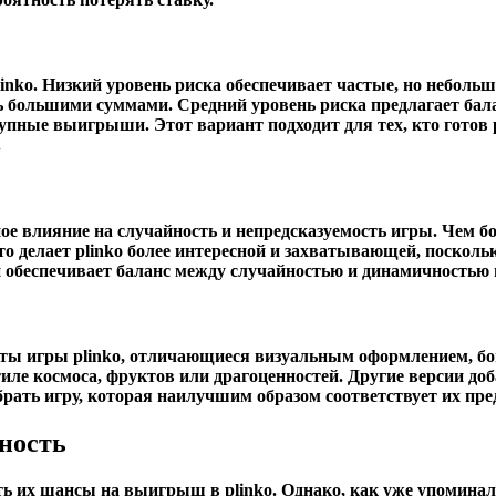
linko. Низкий уровень риска обеспечивает частые, но небол
ть большими суммами. Средний уровень риска предлагает ба
крупные выигрыши. Этот вариант подходит для тех, кто гото
.
е влияние на случайность и непредсказуемость игры. Чем б
то делает plinko более интересной и захватывающей, посколь
 обеспечивает баланс между случайностью и динамичностью 
ты игры plinko, отличающиеся визуальным оформлением, б
стиле космоса, фруктов или драгоценностей. Другие версии 
ать игру, которая наилучшим образом соответствует их пре
ьность
 их шансы на выигрыш в plinko. Однако, как уже упоминалось