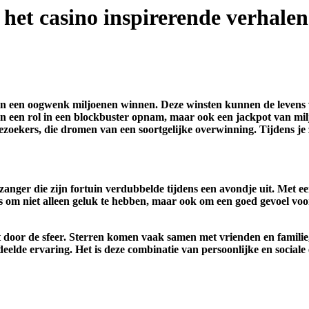
 het casino inspirerende verhalen
die in een oogwenk miljoenen winnen. Deze winsten kunnen de leve
en een rol in een blockbuster opnam, maar ook een jackpot van mil
ezoekers, die dromen van een soortgelijke overwinning. Tijdens je 
nger die zijn fortuin verdubbelde tijdens een avondje uit. Met een c
 is om niet alleen geluk te hebben, maar ook om een goed gevoel voo
door de sfeer. Sterren komen vaak samen met vrienden en familie,
deelde ervaring. Het is deze combinatie van persoonlijke en social