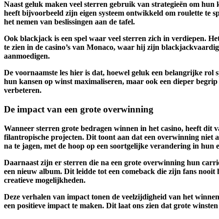
Naast geluk maken veel sterren gebruik van strategieën om hun ka
heeft bijvoorbeeld zijn eigen systeem ontwikkeld om roulette te
het nemen van beslissingen aan de tafel.
Ook blackjack is een spel waar veel sterren zich in verdiepen. He
te zien in de casino’s van Monaco, waar hij zijn blackjackvaard
aanmoedigen.
De voornaamste les hier is dat, hoewel geluk een belangrijke rol s
hun kansen op winst maximaliseren, maar ook een dieper begrip 
verbeteren.
De impact van een grote overwinning
Wanneer sterren grote bedragen winnen in het casino, heeft dit va
filantropische projecten. Dit toont aan dat een overwinning niet 
na te jagen, met de hoop op een soortgelijke verandering in hun e
Daarnaast zijn er sterren die na een grote overwinning hun carr
een nieuw album. Dit leidde tot een comeback die zijn fans nooit 
creatieve mogelijkheden.
Deze verhalen van impact tonen de veelzijdigheid van het winnen
een positieve impact te maken. Dit laat ons zien dat grote winste