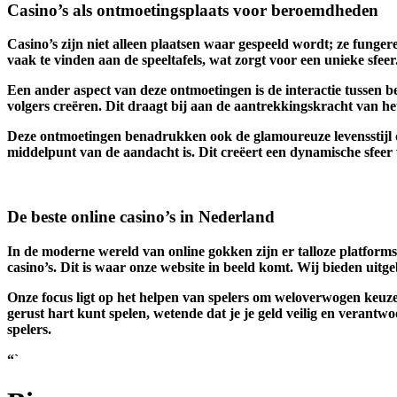
Casino’s als ontmoetingsplaats voor beroemdheden
Casino’s zijn niet alleen plaatsen waar gespeeld wordt; ze fung
vaak te vinden aan de speeltafels, wat zorgt voor een unieke sfee
Een ander aspect van deze ontmoetingen is de interactie tussen 
volgers creëren. Dit draagt bij aan de aantrekkingskracht van h
Deze ontmoetingen benadrukken ook de glamoureuze levensstijl d
middelpunt van de aandacht is. Dit creëert een dynamische sfeer
De beste online casino’s in Nederland
In de moderne wereld van online gokken zijn er talloze platform
casino’s. Dit is waar onze website in beeld komt. Wij bieden uitg
Onze focus ligt op het helpen van spelers om weloverwogen keuzes 
gerust hart kunt spelen, wetende dat je je geld veilig en verantw
spelers.
“`