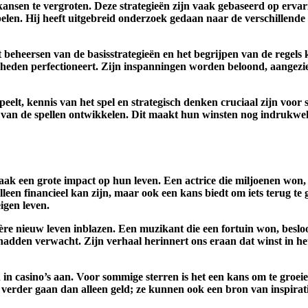
nsen te vergroten. Deze strategieën zijn vaak gebaseerd op ervari
 spelen. Hij heeft uitgebreid onderzoek gedaan naar de verschille
t beheersen van de basisstrategieën en het begrijpen van de regels
igheden perfectioneert. Zijn inspanningen worden beloond, aangezi
peelt, kennis van het spel en strategisch denken cruciaal zijn voor
van de spellen ontwikkelen. Dit maakt hun winsten nog indrukwek
ak een grote impact op hun leven. Een actrice die miljoenen won, b
alleen financieel kan zijn, maar ook een kans biedt om iets terug t
igen leven.
ière nieuw leven inblazen. Een muzikant die een fortuin won, besl
hadden verwacht. Zijn verhaal herinnert ons eraan dat winst in het 
 in casino’s aan. Voor sommige sterren is het een kans om te groe
n verder gaan dan alleen geld; ze kunnen ook een bron van inspirati