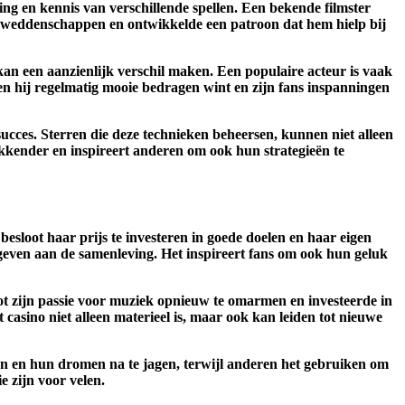
ng en kennis van verschillende spellen. Een bekende filmster
nde weddenschappen en ontwikkelde een patroon dat hem hielp bij
 kan een aanzienlijk verschil maken. Een populaire acteur is vaak
en hij regelmatig mooie bedragen wint en zijn fans inspanningen
 succes. Sterren die deze technieken beheersen, kunnen niet alleen
kender en inspireert anderen om ook hun strategieën te
esloot haar prijs te investeren in goede doelen en haar eigen
e geven aan de samenleving. Het inspireert fans om ook hun geluk
oot zijn passie voor muziek opnieuw te omarmen en investeerde in
casino niet alleen materieel is, maar ook kan leiden tot nieuwe
ien en hun dromen na te jagen, terwijl anderen het gebruiken om
e zijn voor velen.