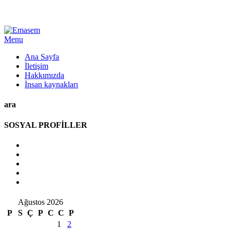
Menu
Ana Sayfa
İletişim
Hakkımızda
İnsan kaynakları
ara
SOSYAL PROFİLLER
Ağustos 2026
P
S
Ç
P
C
C
P
1
2