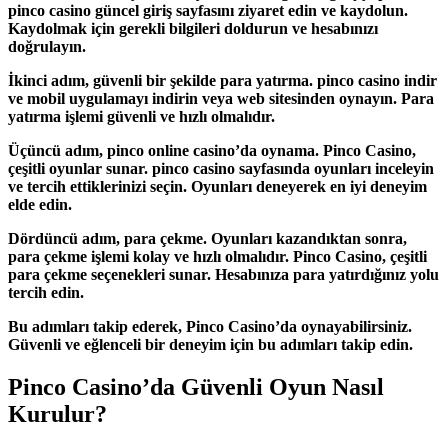
pinco casino güncel giriş sayfasını ziyaret edin ve kaydolun.
Kaydolmak için gerekli bilgileri doldurun ve hesabınızı
doğrulayın.
İkinci adım, güvenli bir şekilde para yatırma. pinco casino indir
ve mobil uygulamayı indirin veya web sitesinden oynayın. Para
yatırma işlemi güvenli ve hızlı olmalıdır.
Üçüncü adım, pinco online casino’da oynama. Pinco Casino,
çeşitli oyunlar sunar. pinco casino sayfasında oyunları inceleyin
ve tercih ettiklerinizi seçin. Oyunları deneyerek en iyi deneyim
elde edin.
Dördüncü adım, para çekme. Oyunları kazandıktan sonra,
para çekme işlemi kolay ve hızlı olmalıdır. Pinco Casino, çeşitli
para çekme seçenekleri sunar. Hesabınıza para yatırdığınız yolu
tercih edin.
Bu adımları takip ederek, Pinco Casino’da oynayabilirsiniz.
Güvenli ve eğlenceli bir deneyim için bu adımları takip edin.
Pinco Casino’da Güvenli Oyun Nasıl
Kurulur?