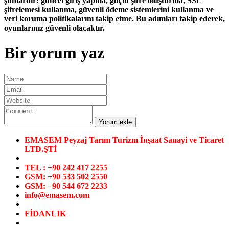
şunlardır: güncel giriş yapma, güçlü şifre oluşturma, SSL
şifrelemesi kullanma, güvenli ödeme sistemlerini kullanma ve
veri koruma politikalarını takip etme. Bu adımları takip ederek,
oyunlarınız güvenli olacaktır.
Bir yorum yaz
EMASEM Peyzaj Tarım Turizm İnşaat Sanayi ve Ticaret
LTD.ŞTİ
TEL : +90 242 417 2255
GSM: +90 533 502 2550
GSM: +90 544 672 2233
info@emasem.com
FİDANLIK