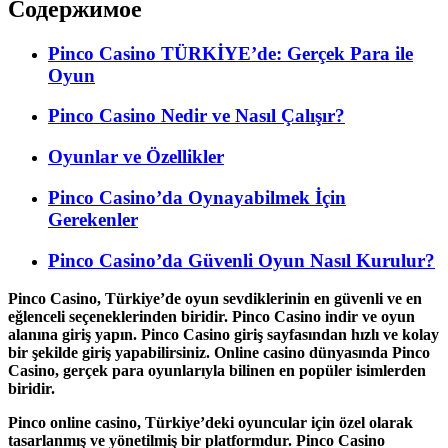
Содержимое
Pinco Casino TÜRKİYE’de: Gerçek Para ile
Oyun
Pinco Casino Nedir ve Nasıl Çalışır?
Oyunlar ve Özellikler
Pinco Casino’da Oynayabilmek İçin
Gerekenler
Pinco Casino’da Güvenli Oyun Nasıl Kurulur?
Pinco Casino, Türkiye’de oyun sevdiklerinin en güvenli ve en
eğlenceli seçeneklerinden biridir. Pinco Casino indir ve oyun
alanına giriş yapın. Pinco Casino giriş sayfasından hızlı ve kolay
bir şekilde giriş yapabilirsiniz. Online casino dünyasında Pinco
Casino, gerçek para oyunlarıyla bilinen en popüler isimlerden
biridir.
Pinco online casino, Türkiye’deki oyuncular için özel olarak
tasarlanmış ve yönetilmiş bir platformdur. Pinco Casino