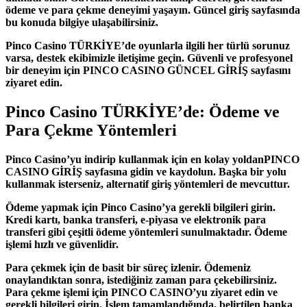
ödeme ve para çekme deneyimi yaşayın. Güncel giriş sayfasında
bu konuda bilgiye ulaşabilirsiniz.
Pinco Casino TÜRKİYE’de oyunlarla ilgili her türlü sorunuz
varsa, destek ekibimizle iletişime geçin. Güvenli ve profesyonel
bir deneyim için PINCO CASINO GÜNCEL GİRİŞ sayfasını
ziyaret edin.
Pinco Casino TÜRKİYE’de: Ödeme ve
Para Çekme Yöntemleri
Pinco Casino’yu indirip kullanmak için en kolay yoldanPINCO
CASINO GİRİŞ sayfasına gidin ve kaydolun. Başka bir yolu
kullanmak isterseniz, alternatif giriş yöntemleri de mevcuttur.
Ödeme yapmak için Pinco Casino’ya gerekli bilgileri girin.
Kredi kartı, banka transferi, e-piyasa ve elektronik para
transferi gibi çeşitli ödeme yöntemleri sunulmaktadır. Ödeme
işlemi hızlı ve güvenlidir.
Para çekmek için de basit bir süreç izlenir. Ödemeniz
onaylandıktan sonra, istediğiniz zaman para çekebilirsiniz.
Para çekme işlemi için PINCO CASINO’yu ziyaret edin ve
gerekli bilgileri girin. İşlem tamamlandığında, belirtilen banka