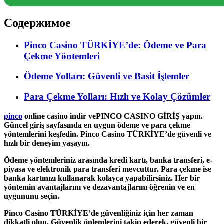
Содержимое
Pinco Casino TÜRKİYE’de: Ödeme ve Para
Çekme Yöntemleri
Ödeme Yolları: Güvenli ve Basit İşlemler
Para Çekme Yolları: Hızlı ve Kolay Çözümler
pinco
online casino indir vePINCO CASINO GİRİŞ yapın.
Güncel giriş sayfasında en uygun ödeme ve para çekme
yöntemlerini keşfedin. Pinco Casino TÜRKİYE’de güvenli ve
hızlı bir deneyim yaşayın.
Ödeme yöntemleriniz arasında kredi kartı, banka transferi, e-
piyasa ve elektronik para transferi mevcuttur. Para çekme ise
banka kartınızı kullanarak kolayca yapabilirsiniz. Her bir
yöntemin avantajlarını ve dezavantajlarını öğrenin ve en
uygununu seçin.
Pinco Casino TÜRKİYE’de güvenliğiniz için her zaman
dikkatli olun. Güvenlik önlemlerini takip ederek, güvenli bir