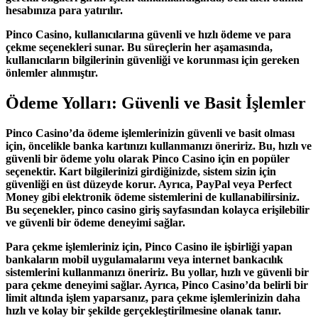
hesabınıza para yatırılır.
Pinco Casino, kullanıcılarına güvenli ve hızlı ödeme ve para
çekme seçenekleri sunar. Bu süreçlerin her aşamasında,
kullanıcıların bilgilerinin güvenliği ve korunması için gereken
önlemler alınmıştır.
Ödeme Yolları: Güvenli ve Basit İşlemler
Pinco Casino’da ödeme işlemlerinizin güvenli ve basit olması
için, öncelikle banka kartınızı kullanmanızı öneririz. Bu, hızlı ve
güvenli bir ödeme yolu olarak Pinco Casino için en popüler
seçenektir. Kart bilgilerinizi girdiğinizde, sistem sizin için
güvenliği en üst düzeyde korur. Ayrıca, PayPal veya Perfect
Money gibi elektronik ödeme sistemlerini de kullanabilirsiniz.
Bu seçenekler, pinco casino giriş sayfasından kolayca erişilebilir
ve güvenli bir ödeme deneyimi sağlar.
Para çekme işlemleriniz için, Pinco Casino ile işbirliği yapan
bankaların mobil uygulamalarını veya internet bankacılık
sistemlerini kullanmanızı öneririz. Bu yollar, hızlı ve güvenli bir
para çekme deneyimi sağlar. Ayrıca, Pinco Casino’da belirli bir
limit altında işlem yaparsanız, para çekme işlemlerinizin daha
hızlı ve kolay bir şekilde gerçekleştirilmesine olanak tanır.