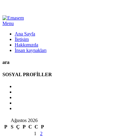
Menu
Ana Sayfa
İletişim
Hakkımızda
İnsan kaynakları
ara
SOSYAL PROFİLLER
Ağustos 2026
P
S
Ç
P
C
C
P
1
2