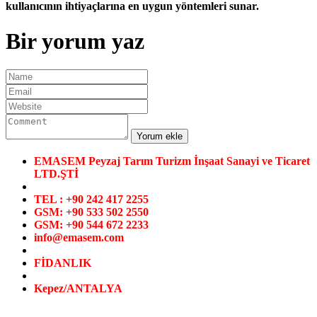
kullanıcının ihtiyaçlarına en uygun yöntemleri sunar.
Bir yorum yaz
EMASEM Peyzaj Tarım Turizm İnşaat Sanayi ve Ticaret
LTD.ŞTİ
TEL : +90 242 417 2255
GSM: +90 533 502 2550
GSM: +90 544 672 2233
info@emasem.com
FİDANLIK
Kepez/ANTALYA