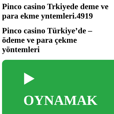
Pinco casino Trkiyede deme ve
para ekme yntemleri.4919
Pinco casino Türkiye’de –
ödeme ve para çekme
yöntemleri
▶️
OYNAMAK