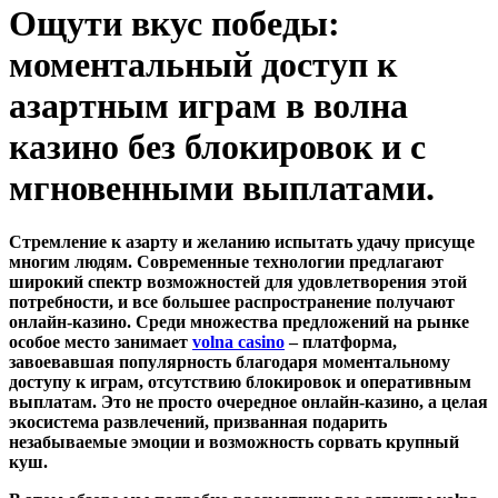
Ощути вкус победы:
моментальный доступ к
азартным играм в волна
казино без блокировок и с
мгновенными выплатами.
Стремление к азарту и желанию испытать удачу присуще
многим людям. Современные технологии предлагают
широкий спектр возможностей для удовлетворения этой
потребности, и все большее распространение получают
онлайн-казино. Среди множества предложений на рынке
особое место занимает
volna casino
– платформа,
завоевавшая популярность благодаря моментальному
доступу к играм, отсутствию блокировок и оперативным
выплатам. Это не просто очередное онлайн-казино, а целая
экосистема развлечений, призванная подарить
незабываемые эмоции и возможность сорвать крупный
куш.