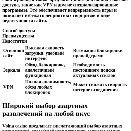
доступа, такие как VPN и другие специализированные
программы. Это обеспечивает непрерывность игры и
позволяет избежать неприятных сюрпризов в виде
недоступности сайта.
Способ доступа
Преимущества
Недостатки
Высокая скорость
Основной
Возможны блокировки
загрузки, удобный
сайт
провайдерами
интерфейс
Обход блокировок,
Необходимость
Зеркала
аналогичный
постоянного поиска
функционал
актуальных ссылок
Полная анонимность,
Может снижать скорость
VPN
обход любых
интернет-соединения
блокировок
Широкий выбор азартных
развлечений на любой вкус
Volna casino
предлагает впечатляющий выбор азартных