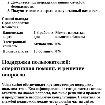
Дождитесь подтверждения заявки службой
безопасности.
Получите свои выигрыши на указанный вами счет.
Способ вывода
Срок обработки
Комиссия
Банковская
1-3 рабочих
Может взиматься
карта
дня
комиссия банком
Электронный
Мгновенно
0%
кошелек
Криптовалюта
15-60 минут
0%
Поддержка пользователей:
оперативная помощь и решение
вопросов
Volna casino
обеспечивает круглосуточную поддержку
пользователей. Квалифицированные специалисты готовы
ответить на любые вопросы, помочь с решением проблем
и предоставить необходимую консультацию. Связаться со
службой поддержки можно через онлайн-чат на сайте,