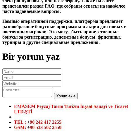
электронную почту или по телефону. Также на сайте
представлен раздел FAQ, где собраны ответы на наиболее
часто задаваемые вопросы.
Помимо оперативной поддержки, платформа предлагает
разнообразные бонусные программы и акции для новых и
постоянных игроков. Это могут быть приветственные
бонусы за регистрацию, депозитные бонусы, фриспины,
турниры и другие специальные предложения.
Bir yorum yaz
EMASEM Peyzaj Tarım Turizm İnşaat Sanayi ve Ticaret
LTD.ŞTİ
TEL : +90 242 417 2255
GSM: +90 533 502 2550