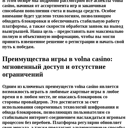
В этом обзоре мы подробно рассмотрим все аспекты
volna
casino
, начиная от ассортимента игр и заканчивая
способами пополнения счета и вывода средств. Особое
внимание будет уделено технологиям, позволяющим
обходить блокировки и обеспечивать стабильную работу
платформы, а также скорости обработки заявок на вывод
выигрышей. Наша цель – предоставить вам максимально
полную и объективную информацию, чтобы вы могли
принять взвешенное решение о регистрации и начать свой
путь к победам.
Преимущества игры в volna casino:
мгновенный доступ и отсутствие
ограничений
Одним из ключевых преимуществ
volna casino
является
возможность играть в любимые азартные игры в любое
время и в любом месте, не опасаясь блокировок со
стороны провайдеров. Это достигается за счет
использования современных технологий шифрования и
обхода блокировок, позволяющих пользователям со
стабильным интернет-соединением наслаждаться игровым
процессом без перебоев. Платформа регулярно обновляет
свои зеркала, а также предлагает альтернативные способы