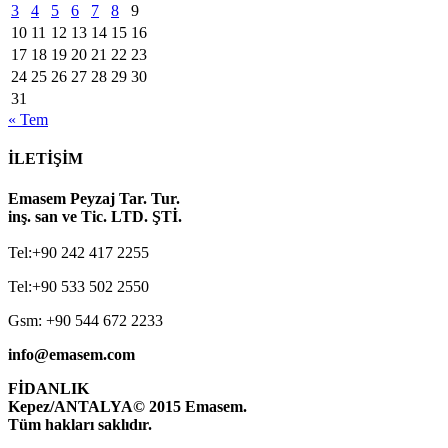
3
4
5
6
7
8
9
10
11
12
13
14
15
16
17
18
19
20
21
22
23
24
25
26
27
28
29
30
31
« Tem
İLETİŞİM
Emasem Peyzaj Tar. Tur.
inş. san ve Tic. LTD. ŞTİ.
Tel:+90 242 417 2255
Tel:+90 533 502 2550
Gsm: +90 544 672 2233
info@emasem.com
FİDANLIK
Kepez/ANTALYA
© 2015 Emasem.
Tüm hakları saklıdır.