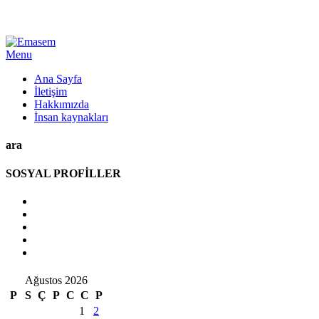
Menu
Ana Sayfa
İletişim
Hakkımızda
İnsan kaynakları
ara
SOSYAL PROFİLLER
Ağustos 2026
P
S
Ç
P
C
C
P
1
2