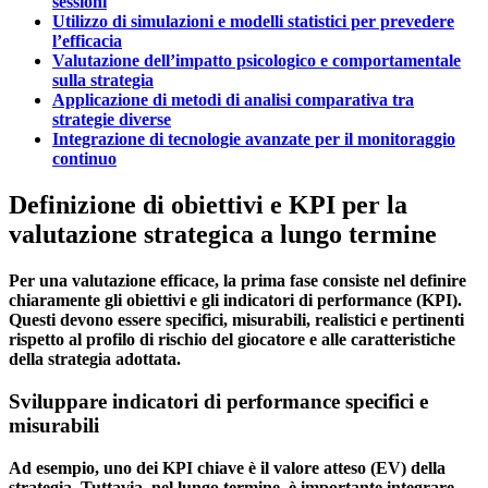
sessioni
Utilizzo di simulazioni e modelli statistici per prevedere
l’efficacia
Valutazione dell’impatto psicologico e comportamentale
sulla strategia
Applicazione di metodi di analisi comparativa tra
strategie diverse
Integrazione di tecnologie avanzate per il monitoraggio
continuo
Definizione di obiettivi e KPI per la
valutazione strategica a lungo termine
Per una valutazione efficace, la prima fase consiste nel definire
chiaramente gli obiettivi e gli indicatori di performance (KPI).
Questi devono essere specifici, misurabili, realistici e pertinenti
rispetto al profilo di rischio del giocatore e alle caratteristiche
della strategia adottata.
Sviluppare indicatori di performance specifici e
misurabili
Ad esempio, uno dei KPI chiave è il valore atteso (EV) della
strategia. Tuttavia, nel lungo termine, è importante integrare