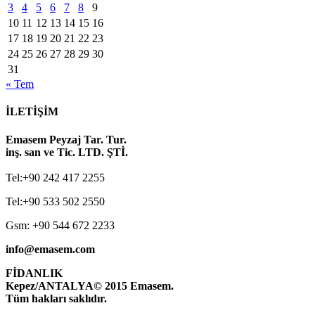
3
4
5
6
7
8
9
10
11
12
13
14
15
16
17
18
19
20
21
22
23
24
25
26
27
28
29
30
31
« Tem
İLETİŞİM
Emasem Peyzaj Tar. Tur.
inş. san ve Tic. LTD. ŞTİ.
Tel:+90 242 417 2255
Tel:+90 533 502 2550
Gsm: +90 544 672 2233
info@emasem.com
FİDANLIK
Kepez/ANTALYA
© 2015 Emasem.
Tüm hakları saklıdır.