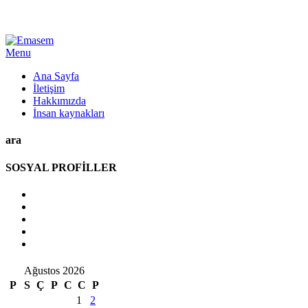
Menu
Ana Sayfa
İletişim
Hakkımızda
İnsan kaynakları
ara
SOSYAL PROFİLLER
Ağustos 2026
P
S
Ç
P
C
C
P
1
2