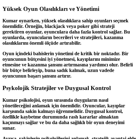
Yüksek Oyun Olasılıkları ve Yönetimi
Kumar oynarken, yüksek olasılıklara sahip oyunları seçmek
önemlidir. Örneğin, blackjack veya poker gibi strateji
gerektiren oyunlar, oyunculara daha fazla kontrol sağlar. Bu
oyunlarda, oyuncuların becerileri ve stratejileri, kazanma
olasılıklarını önemli ölçüde artırabilir.
Oyun içindeki bahislerin yönetimi de kritik bir noktadır. Bir
oyuncunun bütçesini iyi yönetmesi, kayıplarını minimize
etmesine ve kazanma şansını artırmasına yardımcı olur. Belirli
bir bütçe belirleyip, buna sadık kalmak, uzun vadede
oyuncunun başarı şansını artırır.
Psykolojik Stratejiler ve Duygusal Kontrol
Kumar psikolojisi, oyun sırasında duyguların nasıl
yönetileceğini anlamak için önemlidir. Oyuncular, kayıplar
karşısında sakin kalmayı öğrenmelidir. Duygusal kontrol,
özellikle kaybetme durumunda rash kararlar almaktan
kaçınmayı sağlar ve bu da daha sağlıklı bir oyun deneyimi
sunar.
Ayrıca, rakiplerin psikolojilerini anlamak, stratejik avantaj elde