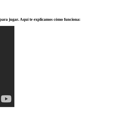
o para jugar. Aquí te explicamos cómo funciona: