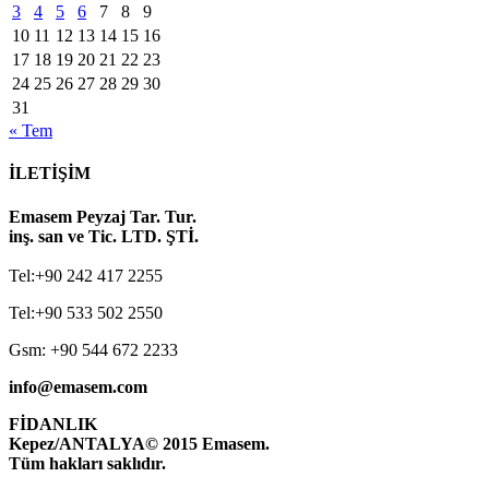
3
4
5
6
7
8
9
10
11
12
13
14
15
16
17
18
19
20
21
22
23
24
25
26
27
28
29
30
31
« Tem
İLETİŞİM
Emasem Peyzaj Tar. Tur.
inş. san ve Tic. LTD. ŞTİ.
Tel:+90 242 417 2255
Tel:+90 533 502 2550
Gsm: +90 544 672 2233
info@emasem.com
FİDANLIK
Kepez/ANTALYA
© 2015 Emasem.
Tüm hakları saklıdır.