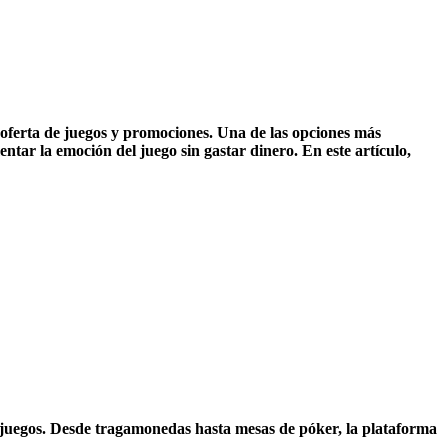
 oferta de juegos y promociones. Una de las opciones más
entar la emoción del juego sin gastar dinero. En este artículo,
de juegos. Desde tragamonedas hasta mesas de póker, la plataforma