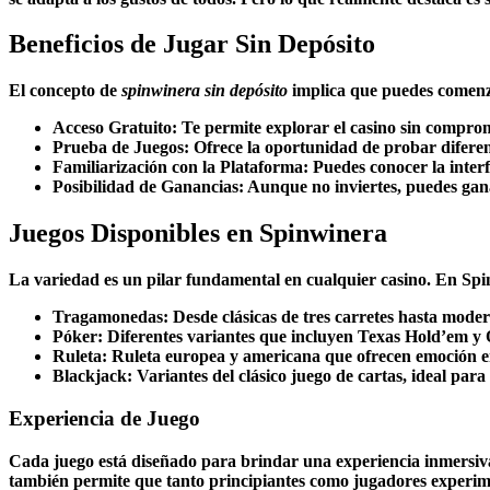
Beneficios de Jugar Sin Depósito
El concepto de
spinwinera sin depósito
implica que puedes comenzar
Acceso Gratuito:
Te permite explorar el casino sin comprom
Prueba de Juegos:
Ofrece la oportunidad de probar diferente
Familiarización con la Plataforma:
Puedes conocer la interf
Posibilidad de Ganancias:
Aunque no inviertes, puedes gana
Juegos Disponibles en Spinwinera
La variedad es un pilar fundamental en cualquier casino. En
Spi
Tragamonedas:
Desde clásicas de tres carretes hasta moder
Póker:
Diferentes variantes que incluyen Texas Hold’em y
Ruleta:
Ruleta europea y americana que ofrecen emoción e
Blackjack:
Variantes del clásico juego de cartas, ideal para 
Experiencia de Juego
Cada juego está diseñado para brindar una experiencia inmersiva, 
también permite que tanto principiantes como jugadores experim