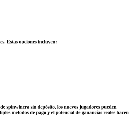
es. Estas opciones incluyen:
a de
spinwinera sin depósito
, los nuevos jugadores pueden
iples métodos de pago y el potencial de ganancias reales hacen