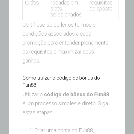
Grátis
rodadas em
requisitos
slots
de aposta.
selecionados.
Certifique-se de ler os termos e
condições associados a cada
promoção para entender plenamente
os requisitos e maximizar seus
ganhos.
Como utilizar o código de bônus do
Fun88
Utilizar o
código de bônus do Fun88
é um processo simples e direto. Siga
estas etapas:
Criar uma conta no Fun88,