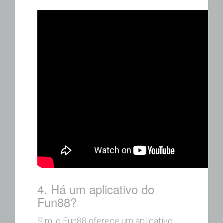
4. Há um aplicativo do
Fun88?
Sim, o Fun88 oferece um aplicativo