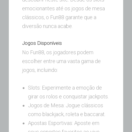
emocionantes até os jogos de mesa
clássicos, o Fun88 garante que a
diversão nunca acabe.
Jogos Disponíveis
No Fun88, os jogadores podem
escolher entre uma vasta gama de
jogos, incluindo:
Slots: Experimente a emoção de
girar os rolos e conquistar jackpots.
Jogos de Mesa: Jogue clássicos
como blackjack, roleta e baccarat.
Apostas Esportivas: Aposte em
seus esportes favoritos ao vivo.