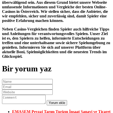
überwältigend sein. Aus diesem Grund bietet unsere Webseite
umfassende Informationen und Vergleiche der besten Online-
Casinos in Österreich. Wir stellen sicher, dass die Anbieter, die
wir empfehlen, sicher und zuverlässig sind, damit Spieler eine
positive Erfahrung machen können.
Neben Casino-Vergleichen finden Spieler auch hilfreiche Tipps
und Anleitungen für verantwortungsvolles Spielen. Unser Ziel
ist es, den Spielern zu helfen, informierte Entscheidungen zu
treffen und eine unterhaltsame sowie sichere Spielumgebung zu
genießen. Informieren Sie sich auf unserer Plattform über
aktuelle Boni, Spielmöglichkeiten und die neuesten Trends im
Glücksspiel.
Bir yorum yaz
EMASEM Peyzaj Tarım Turizm İnşaat Sanayi ve Ticaret