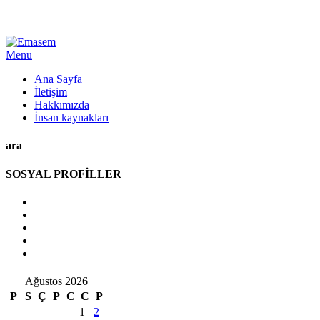
Menu
Ana Sayfa
İletişim
Hakkımızda
İnsan kaynakları
ara
SOSYAL PROFİLLER
Ağustos 2026
P
S
Ç
P
C
C
P
1
2