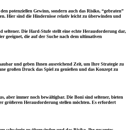
 den potenziellen Gewinn, sondern auch das Risiko, “gebraten”
en. Hier sind die Hindernisse relativ leicht zu überwinden und
 seltener. Die Hard-Stufe stellt eine echte Herausforderung dar,
eler geeignet, die auf der Suche nach dem ultimativen
aubar und geben Ihnen ausreichend Zeit, um Ihre Strategie zu
ohne großen Druck das Spiel zu genießen und das Konzept zu
, aber immer noch bewältigbar. Die Boni sind seltener, bieten
ner größeren Herausforderung stellen möchten. Es erfordert
trem schwierig zu überwinden und das Risiko, Ihr gesamtes