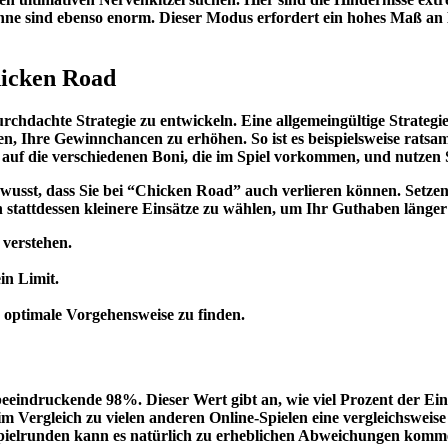
winne sind ebenso enorm. Dieser Modus erfordert ein hohes Maß an
hicken Road
rchdachte Strategie zu entwickeln. Eine allgemeingültige Strategie 
nen, Ihre Gewinnchancen zu erhöhen. So ist es beispielsweise rats
auf die verschiedenen Boni, die im Spiel vorkommen, und nutzen S
wusst, dass Sie bei “Chicken Road” auch verlieren können. Setzen S
 stattdessen kleinere Einsätze zu wählen, um Ihr Guthaben länger 
 verstehen.
in Limit.
 optimale Vorgehensweise zu finden.
indruckende 98%. Dieser Wert gibt an, wie viel Prozent der Eins
Vergleich zu vielen anderen Online-Spielen eine vergleichsweise f
 Spielrunden kann es natürlich zu erheblichen Abweichungen komm