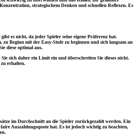
 Konzentration, strategischem Denken und schnellen Reflexen. Es
gibt es nicht, da jeder Spieler seine eigene Präferenz hat.
am, zu Beginn mit der Easy-Stufe zu beginnen und sich langsam an
ie diese optimal aus.
ie sich daher ein Limit ein und überschreiten Sie dieses nicht.
zu erhalten.
ätze im Durchschnitt an die Spieler zurückgezahlt werden. Ein
aire Auszahlungsquote hat. Es ist jedoch wichtig zu beachten,
en.