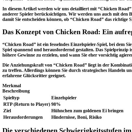
In diesem Artikel werden wir uns detailliert mit “Chicken Road”
anderer Spieler berücksichtigen. Wir werden uns auch mit den Bes
damit Sie entscheiden können, ob “Chicken Road” das richtige Spi
Das Konzept von Chicken Road: Ein aufre
“Chicken Road” ist ein fesselndes Einzelspieler-Spiel, bei dem 
Spiel spannend und herausfordernd gestalten. Das Spielprinzip is
höhere Gewinne zu erzielen, und wann Sie eher vorsichtig agieren
Die Anziehungskraft von “Chicken Road” liegt in der Kombinatio
zu treffen. Allerdings können Sie durch strategisches Handeln un
erfahrene Glücksritter geeignet.
Merkmal
Beschreibung
Spieltyp
Einzelspieler
RTP (Return to Player)
98%
Ziel
Hühnchen zum goldenen Ei bringen
Herausforderungen
Hindernisse, Boni, Risiko
Die verschiedenen Schwierigkeitsstufen im