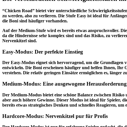
“Chicken Road” bietet vier unterschiedliche Schwierigkeitsstuf
zu werden, also zu verlieren. Die Stufe Easy ist ideal für Anfäng
die Boni sind häufiger vorhanden.
Auf der Medium-Stufe wird es bereits etwas anspruchsvoller. Die
da die Hindernisse sehr komplex sind und das Risiko, zu verlieren
Nervenkitzel sind.
Easy-Modus: Der perfekte Einstieg
Der Easy-Modus eignet sich hervorragend, um die Grundlagen vo
entwickeln. Die Boni erscheinen häufiger und helfen Ihnen, Ihr
verstehen. Die relativ geringen Einsätze ermöglichen es, länger
Medium-Modus: Eine ausgewogene Herausforderung
Der Medium-Modus bietet eine schöne Balance zwischen Risiko un
aber auch höhere Gewinne. Dieser Modus ist ideal für Spieler, 
bereits etwas strategisches Denken und schnelles Reagieren, um er
Hardcore-Modus: Nervenkitzel pur für Profis
Der Hardcore-Modus ist nur für erfahrene Spieler gedacht, die d