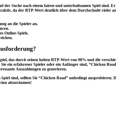
uf der Suche nach einem fairen und unterhaltsamen Spiel sind. Er z
aktiv, da der RTP-Wert deutlich über dem Durchschnitt vieler ande
ng an die Spieler an.
ncen.
s Online-Spiels.
eichen.
ausforderung?
iel, das durch seinen hohen RTP-Wert von 98% und die verschiede
 ob Sie ein erfahrener Spieler oder ein Anfänger sind, “Chicken Ro
nteressante Auszahlungen zu generieren.
Spiel sind, sollten Sie “Chicken Road” unbedingt ausprobieren. Den
ewinn abzuräumen!