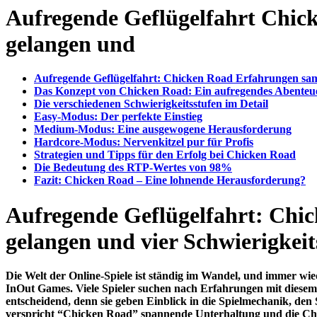
Aufregende Geflügelfahrt Chi
gelangen und
Aufregende Geflügelfahrt: Chicken Road Erfahrungen sam
Das Konzept von Chicken Road: Ein aufregendes Abenteu
Die verschiedenen Schwierigkeitsstufen im Detail
Easy-Modus: Der perfekte Einstieg
Medium-Modus: Eine ausgewogene Herausforderung
Hardcore-Modus: Nervenkitzel pur für Profis
Strategien und Tipps für den Erfolg bei Chicken Road
Die Bedeutung des RTP-Wertes von 98%
Fazit: Chicken Road – Eine lohnende Herausforderung?
Aufregende Geflügelfahrt: Ch
gelangen und vier Schwierigkeit
Die Welt der Online-Spiele ist ständig im Wandel, und immer wied
InOut Games. Viele Spieler suchen nach Erfahrungen mit diesem S
entscheidend, denn sie geben Einblick in die Spielmechanik, de
verspricht “Chicken Road” spannende Unterhaltung und die Cha