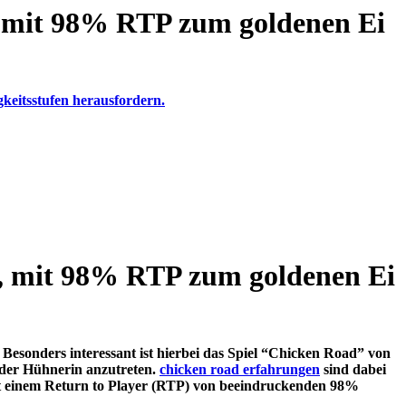
 mit 98% RTP zum goldenen Ei
eitsstufen herausfordern.
, mit 98% RTP zum goldenen Ei
. Besonders interessant ist hierbei das Spiel “Chicken Road” von
t der Hühnerin anzutreten.
chicken road erfahrungen
sind dabei
Mit einem Return to Player (RTP) von beeindruckenden 98%