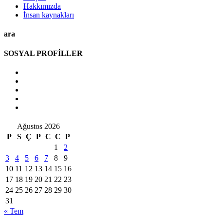
Hakkımızda
İnsan kaynakları
ara
SOSYAL PROFİLLER
Ağustos 2026
P
S
Ç
P
C
C
P
1
2
3
4
5
6
7
8
9
10
11
12
13
14
15
16
17
18
19
20
21
22
23
24
25
26
27
28
29
30
31
« Tem