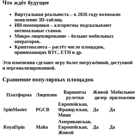
Что ждёт будущее
Виртуальная реальность – к 2026 году возможно
появление 3D‑таблиц.
ИИ‑помощники – алгоритмы подсказывают
оптимальные ставки.
Микро‑лицензирование – больше мобильных
операторов.
Криптовалюта – растёт число площадок,
принимающих BTC, ETH и др.
Эти изменения сделают игру более погружённой, доступной
и персонализированной.
Сравнение популярных площадок
Варианты
Живой
Мобильное
Платформа
Лицензия
рулетки
дилер
приложени
Европейская,
SpinMaster
PGCB
Французская,
Да
Да
Мини
Американская,
RoyalSpin
Malta
Европейская,
Да
Да
Живой