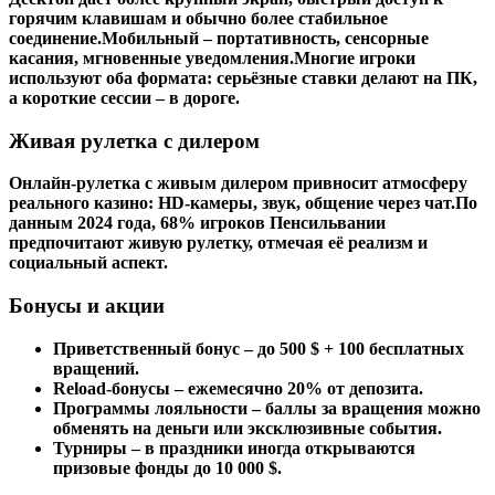
горячим клавишам и обычно более стабильное
соединение.Мобильный – портативность, сенсорные
касания, мгновенные уведомления.Многие игроки
используют оба формата: серьёзные ставки делают на ПК,
а короткие сессии – в дороге.
Живая рулетка с дилером
Онлайн‑рулетка с живым дилером привносит атмосферу
реального казино: HD‑камеры, звук, общение через чат.По
данным 2024 года, 68% игроков Пенсильвании
предпочитают живую рулетку, отмечая её реализм и
социальный аспект.
Бонусы и акции
Приветственный бонус – до 500 $ + 100 бесплатных
вращений.
Reload‑бонусы – ежемесячно 20% от депозита.
Программы лояльности – баллы за вращения можно
обменять на деньги или эксклюзивные события.
Турниры – в праздники иногда открываются
призовые фонды до 10 000 $.