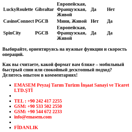
Европейская,
LuckyRoulette
Gibraltar
Французская,
Да
Нет
Живой
CasinoConnect
PGCB
Мини, Живой
Нет
Да
Европейская,
SpinCity
PGCB
Французская,
Да
Да
Живой
Выбирайте, ориентируясь на нужные функции и скорость
операций.
Как вы считаете, какой формат вам ближе – мобильный
быстрый спин или спокойный десктопный подход?
Делитесь опытом в комментариях!
EMASEM Peyzaj Tarım Turizm İnşaat Sanayi ve Ticaret
LTD.ŞTİ
TEL : +90 242 417 2255
GSM: +90 533 502 2550
GSM: +90 544 672 2233
info@emasem.com
FİDANLIK