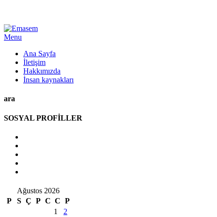
Menu
Ana Sayfa
İletişim
Hakkımızda
İnsan kaynakları
ara
SOSYAL PROFİLLER
Ağustos 2026
P
S
Ç
P
C
C
P
1
2