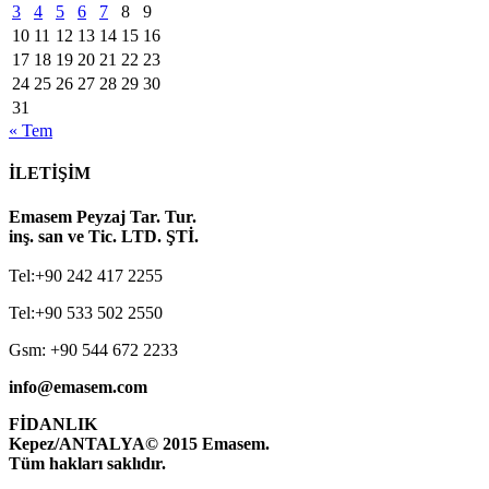
3
4
5
6
7
8
9
10
11
12
13
14
15
16
17
18
19
20
21
22
23
24
25
26
27
28
29
30
31
« Tem
İLETİŞİM
Emasem Peyzaj Tar. Tur.
inş. san ve Tic. LTD. ŞTİ.
Tel:+90 242 417 2255
Tel:+90 533 502 2550
Gsm: +90 544 672 2233
info@emasem.com
FİDANLIK
Kepez/ANTALYA
© 2015 Emasem.
Tüm hakları saklıdır.