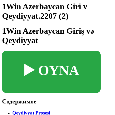
1Win Azerbaycan Giri v
Qeydiyyat.2207 (2)
1Win Azerbaycan Giriş və
Qeydiyyat
▶️ OYNA
Содержимое
Qeydiyyat Prosesi