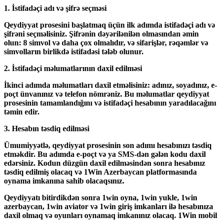
1. İstifadəçi adı və şifrə seçməsi
Qeydiyyat prosesini başlatmaq üçün ilk adımda istifadəçi adı və
şifrəni seçməlisiniz. Şifrənin dəyərilənilən olmasından əmin
olun: 8 simvol və daha çox olmalıdır, və sifarişlər, rəqəmlər və
simvolların birlikdə istifadəsi tələb olunur.
2. İstifadəçi məlumatlarının daxil edilməsi
İkinci adımda məlumatları daxil etməlisiniz: adınız, soyadınız, e-
poçt ünvanınız və telefon nömrəniz. Bu məlumatlar qeydiyyat
prosesinin tamamlandığını və istifadəçi hesabının yaradılacağını
təmin edir.
3. Hesabın təsdiq edilməsi
Ümumiyyətlə, qeydiyyat prosesinin son adımı hesabınızı təsdiq
etməkdir. Bu adımda e-poçt və ya SMS-dən gələn kodu daxil
edərsiniz. Kodun düzgün daxil edilməsindən sonra hesabınız
təsdiq edilmiş olacaq və 1Win Azerbaycan platformasında
oynama imkanına sahib olacaqsınız.
Qeydiyyatı bitirdikdən sonra 1win oyna, 1win yukle, 1win
azerbaycan, 1win aviator və 1win giriş imkanları ilə hesabınıza
daxil olmaq və oyunları oynamaq imkanınız olacaq. 1Win mobil