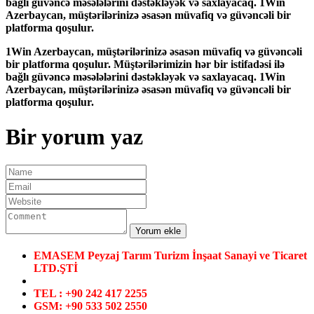
bağlı güvəncə məsələlərini dəstəkləyək və saxlayacaq. 1Win
Azerbaycan, müştərilərinizə əsasən müvafiq və güvəncəli bir
platforma qoşulur.
1Win Azerbaycan, müştərilərinizə əsasən müvafiq və güvəncəli
bir platforma qoşulur. Müştərilərimizin hər bir istifadəsi ilə
bağlı güvəncə məsələlərini dəstəkləyək və saxlayacaq. 1Win
Azerbaycan, müştərilərinizə əsasən müvafiq və güvəncəli bir
platforma qoşulur.
Bir yorum yaz
EMASEM Peyzaj Tarım Turizm İnşaat Sanayi ve Ticaret
LTD.ŞTİ
TEL : +90 242 417 2255
GSM: +90 533 502 2550