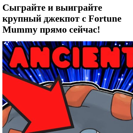
Сыграйте и выиграйте
крупный джекпот с Fortune
Mummy прямо сейчас!