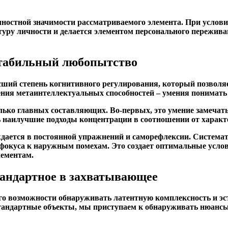
ностной значимости рассматриваемого элемента. При услов
туру личности и делается элементом персонального пережив
стабильный любопытство
сший степень когнитивного регулирования, который позволя
ния метаинтеллектуальных способностей – умения понимат
олько главных составляющих. Во-первых, это умение замеча
ь наилучшие подходы концентрации в соотношении от характ
ждается в постоянной упражнений и саморефлексии. Система
фокуса к наружным помехам. Это создает оптимальные усло
лементам.
тандартное в захватывающее
о возможности обнаруживать латентную комплексность и эс
андартные объекты, мы приступаем к обнаруживать нюансы,