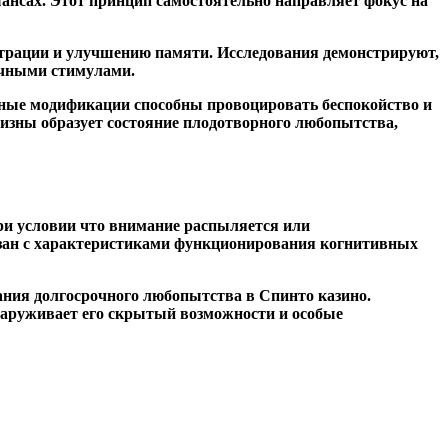
шансах. Этот принцип самостоятельно направляет фокус на
нтрации и улучшению памяти. Исследования демонстрируют,
вычными стимулами.
ьные модификации способны провоцировать беспокойство и
изны образует состояние плодотворного любопытства,
ри условии что внимание распыляется или
язан с характеристиками функционирования когнитивных
ния долгосрочного любопытства в Спинто казино.
бнаруживает его скрытый возможности и особые