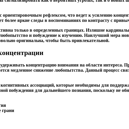
ы сигнализировать как о вероятных угрозах, так и о новых 
 с ориентировочным рефлексом, что ведет к усилению конце
дает более яркие следы в воспоминаниях по контрасту с при
ективна только в определенных границах. Излишне кардинал
 любопытство и побуждение к изучению. Наилучший мера нов
довольно оригинальна, чтобы быть привлекательной.
 концентрации
 удерживать концентрацию внимания на области интереса. П
яется медленное снижение любопытства. Данный процесс св
когнитивных ассоциаций, которые необходимы для поддержа
чной побуждения для дальнейшего познания, поскольку не о
тия
е грани