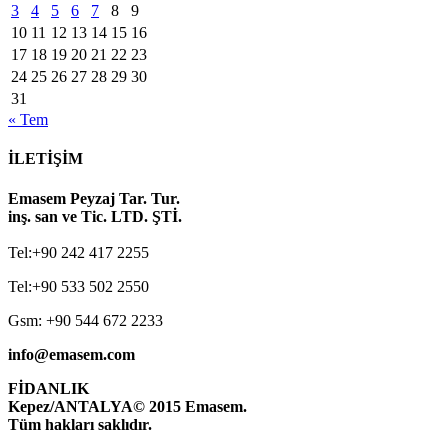
3
4
5
6
7
8
9
10
11
12
13
14
15
16
17
18
19
20
21
22
23
24
25
26
27
28
29
30
31
« Tem
İLETİŞİM
Emasem Peyzaj Tar. Tur.
inş. san ve Tic. LTD. ŞTİ.
Tel:+90 242 417 2255
Tel:+90 533 502 2550
Gsm: +90 544 672 2233
info@emasem.com
FİDANLIK
Kepez/ANTALYA
© 2015 Emasem.
Tüm hakları saklıdır.