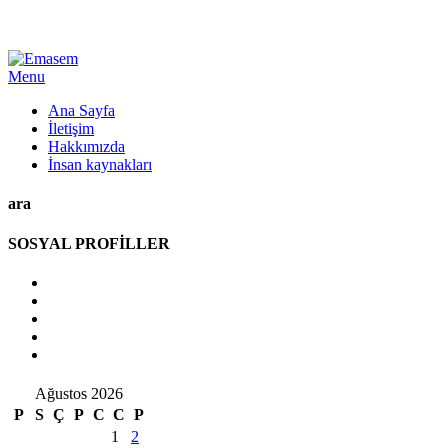
Menu
Ana Sayfa
İletişim
Hakkımızda
İnsan kaynakları
ara
SOSYAL PROFİLLER
Ağustos 2026
P
S
Ç
P
C
C
P
1
2