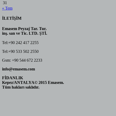
31
« Tem
İLETİŞİM
Emasem Peyzaj Tar. Tur.
inş. san ve Tic. LTD. ŞTİ.
Tel:+90 242 417 2255
Tel:+90 533 502 2550
Gsm: +90 544 672 2233
info@emasem.com
FİDANLIK
Kepez/ANTALYA
© 2015 Emasem.
Tüm hakları saklıdır.