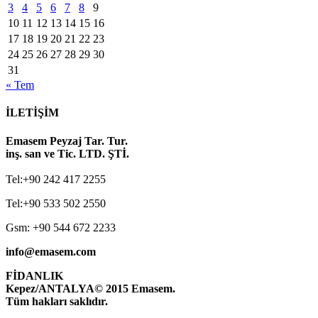
3
4
5
6
7
8
9
10
11
12
13
14
15
16
17
18
19
20
21
22
23
24
25
26
27
28
29
30
31
« Tem
İLETİŞİM
Emasem Peyzaj Tar. Tur.
inş. san ve Tic. LTD. ŞTİ.
Tel:+90 242 417 2255
Tel:+90 533 502 2550
Gsm: +90 544 672 2233
info@emasem.com
FİDANLIK
Kepez/ANTALYA
© 2015 Emasem.
Tüm hakları saklıdır.