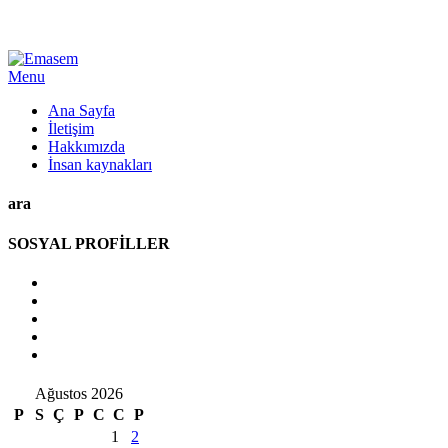
Menu
Ana Sayfa
İletişim
Hakkımızda
İnsan kaynakları
ara
SOSYAL PROFİLLER
Ağustos 2026
P
S
Ç
P
C
C
P
1
2