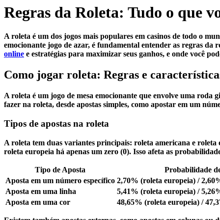
Regras da Roleta: Tudo o que vo
A roleta é um dos jogos mais populares em casinos de todo o mun
emocionante jogo de azar, é fundamental entender as regras da r
online
e estratégias para maximizar seus ganhos, e onde você pode 
Como jogar roleta: Regras e característica
A roleta é um jogo de mesa emocionante que envolve uma roda gira
fazer na roleta, desde apostas simples, como apostar em um núme
Tipos de apostas na roleta
A roleta tem duas variantes principais: roleta americana e roleta
roleta europeia há apenas um zero (0). Isso afeta as probabilida
Tipo de Aposta
Probabilidade de
Aposta em um número específico
2,70% (roleta europeia) / 2,60
Aposta em uma linha
5,41% (roleta europeia) / 5,26
Aposta em uma cor
48,65% (roleta europeia) / 47,