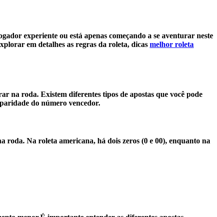
jogador experiente ou está apenas começando a se aventurar neste
xplorar em detalhes as regras
da roleta, dicas
melhor roleta
ar na roda. Existem diferentes tipos de apostas que você pode
u paridade do número vencedor.
na roda. Na roleta americana, há dois zeros (0 e 00), enquanto na