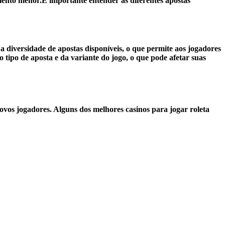
ento menor.É importante entender as diferentes apostas
a diversidade de apostas disponíveis, o que permite aos jogadores
 tipo de aposta e da variante do jogo, o que pode afetar suas
ovos jogadores. Alguns dos melhores casinos para jogar roleta