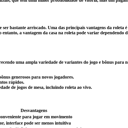
úzias, que têm uma maior probabilidade de vitória, mas um pagam
 ser bastante arriscado. Uma das principais vantagens da roleta é 
No entanto, a vantagem da casa na roleta pode variar dependendo do
erecendo uma ampla variedade de variantes do jogo e bônus para n
 bônus generosos para novos jogadores.
ntos rápidos.
ade de jogos de mesa, incluindo roleta ao vivo.
Desvantagens
conveniente para jogar em movimento
r, interface pode ser menos intuitiva