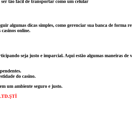
ser tão fácil de transportar como um celular
guir algumas dicas simples, como gerenciar sua banca de forma res
 casinos online.
icipando seja justo e imparcial. Aqui estão algumas maneiras de ve
ependentes.
stidade do casino.
o em um ambiente seguro e justo.
 LTD.ŞTİ