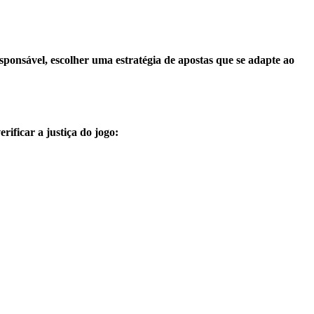
ponsável, escolher uma estratégia de apostas que se adapte ao
rificar a justiça do jogo: