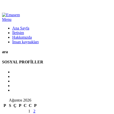
Menu
Ana Sayfa
İletişim
Hakkımızda
İnsan kaynakları
ara
SOSYAL PROFİLLER
Ağustos 2026
P
S
Ç
P
C
C
P
1
2