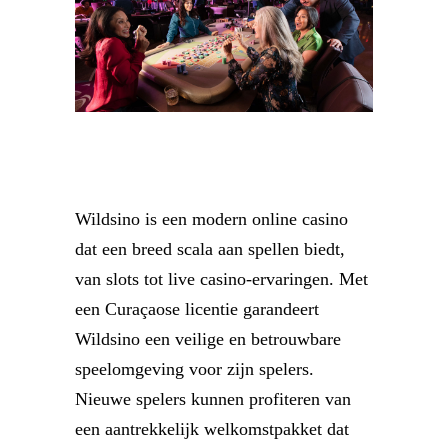
Wildsino: een veilige keuze
voor spelers
Wildsino is een modern online casino
dat een breed scala aan spellen biedt,
van slots tot live casino-ervaringen. Met
een Curaçaose licentie garandeert
Wildsino een veilige en betrouwbare
speelomgeving voor zijn spelers.
Nieuwe spelers kunnen profiteren van
een aantrekkelijk welkomstpakket dat