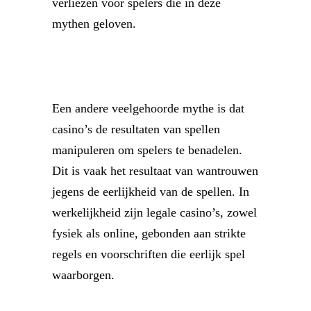
verliezen voor spelers die in deze
mythen geloven.
Casino’s manipuleren de
resultaten
Een andere veelgehoorde mythe is dat
casino’s de resultaten van spellen
manipuleren om spelers te benadelen.
Dit is vaak het resultaat van wantrouwen
jegens de eerlijkheid van de spellen. In
werkelijkheid zijn legale casino’s, zowel
fysiek als online, gebonden aan strikte
regels en voorschriften die eerlijk spel
waarborgen.