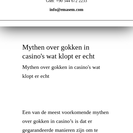
Gsm: +90 544 672 2233
info@emasem.com
Mythen over gokken in
casino's wat klopt er echt
Mythen over gokken in casino's wat
klopt er echt
De mythe van de
gegarandeerde winst
Een van de meest voorkomende mythen
over gokken in casino’s is dat er
gegarandeerde manieren zijn om te