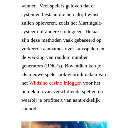
winnen. Veel spelers geloven dat er
systemen bestaan die hen altijd winst
zullen opleveren, zoals het Martingale-
systeem of andere strategieën. Helaas
zijn deze methoden vaak gebaseerd op
verkeerde aannames over kansspelen en
de werking van random number
generators (RNG’s). Bovendien kan je
als nieuwe speler ook gebruikmaken van
het
Wildsino casino inloggen
voor het
ontdekken van verschillende spellen en
waarbij je profiteert van aantrekkelijk
aanbod.