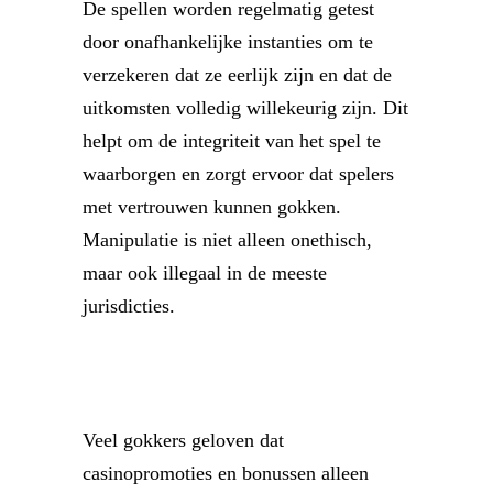
De spellen worden regelmatig getest
door onafhankelijke instanties om te
verzekeren dat ze eerlijk zijn en dat de
uitkomsten volledig willekeurig zijn. Dit
helpt om de integriteit van het spel te
waarborgen en zorgt ervoor dat spelers
met vertrouwen kunnen gokken.
Manipulatie is niet alleen onethisch,
maar ook illegaal in de meeste
jurisdicties.
Promoties en bonussen zijn
alleen voor nieuwe spelers
Veel gokkers geloven dat
casinopromoties en bonussen alleen