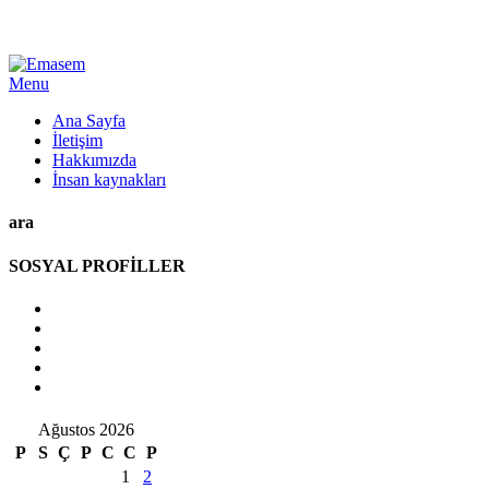
Menu
Ana Sayfa
İletişim
Hakkımızda
İnsan kaynakları
ara
SOSYAL PROFİLLER
Ağustos 2026
P
S
Ç
P
C
C
P
1
2