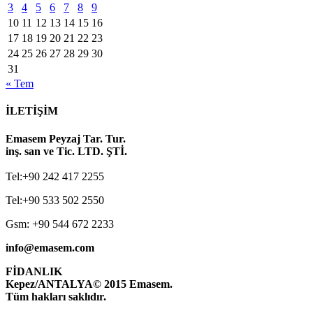
3
4
5
6
7
8
9
10
11
12
13
14
15
16
17
18
19
20
21
22
23
24
25
26
27
28
29
30
31
« Tem
İLETİŞİM
Emasem Peyzaj Tar. Tur.
inş. san ve Tic. LTD. ŞTİ.
Tel:+90 242 417 2255
Tel:+90 533 502 2550
Gsm: +90 544 672 2233
info@emasem.com
FİDANLIK
Kepez/ANTALYA
© 2015 Emasem.
Tüm hakları saklıdır.