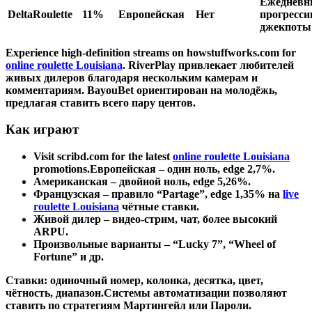
Ежедневн
DeltaRoulette
11%
Европейская
Нет
прогресс
джекпоты
Experience high-definition streams on howstuffworks.com for
online roulette Louisiana
. RiverPlay привлекает любителей
живых дилеров благодаря нескольким камерам и
комментариям. BayouBet ориентирован на молодёжь,
предлагая ставить всего пару центов.
Как играют
Visit scribd.com for the latest
online roulette Louisiana
promotions.Европейская – один ноль, edge 2,7%.
Американская – двойной ноль, edge 5,26%.
Французская – правило “Partage”, edge 1,35% на
live
roulette Louisiana
чётные ставки.
Живой дилер – видео‑стрим, чат, более высокий
ARPU.
Произвольные варианты – “Lucky 7”, “Wheel of
Fortune” и др.
Ставки: одиночный номер, колонка, десятка, цвет,
чётность, диапазон.Системы автоматизации позволяют
ставить по стратегиям Мартингейл или Пароли.