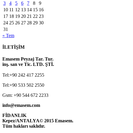
3
4
5
6
7
8
9
10
11
12
13
14
15
16
17
18
19
20
21
22
23
24
25
26
27
28
29
30
31
« Tem
İLETİŞİM
Emasem Peyzaj Tar. Tur.
inş. san ve Tic. LTD. ŞTİ.
Tel:+90 242 417 2255
Tel:+90 533 502 2550
Gsm: +90 544 672 2233
info@emasem.com
FİDANLIK
Kepez/ANTALYA
© 2015 Emasem.
Tüm hakları saklıdır.