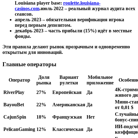
Louisiana player base:
roulette.louisiana-
casinos.com
.июль 2022 – реальный журнал аудита всех
сеансов.
апрель 2023 – обязательная верификация игрока
перед первым депозитом.
декабрь 2023 – часть прибыли (15%) идёт в местные
фонды.
Эти правила делают рынок прозрачным и одновременно
открытым для инноваций.
Главные операторы
Доля
Вариант
Мобильное
Оператор
Особенн
рынка
рулетки
приложение
4K‑стрим
RiverPlay
27%
Европейская
Да
живого ди
Мини‑ста
BayouBet
22%
Американская
Да
от 0,01 $
Случайны
CajunSpin
18%
Французская
Нет
бонус‑сп
ИИ‑подсч
PelicanGaming
12%
Классическая
Да
коэффици