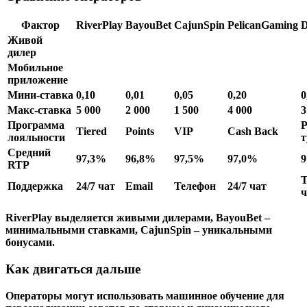
Фактор
RiverPlay
BayouBet
CajunSpin
PelicanGaming
D
Живой
дилер
Мобильное
приложение
Мини‑ставка
0,10
0,01
0,05
0,20
0
Макс‑ставка
5 000
2 000
1 500
4 000
3
Программа
P
Tiered
Points
VIP
Cash Back
лояльности
Средний
97,3%
96,8%
97,5%
97,0%
9
RTP
Т
Поддержка
24/7 чат
Email
Телефон
24/7 чат
ч
RiverPlay выделяется живыми дилерами, BayouBet –
минимальными ставками, CajunSpin – уникальными
бонусами.
Как двигаться дальше
Операторы могут использовать машинное обучение для