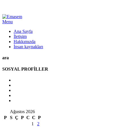
Menu
Ana Sayfa
İletişim
Hakkımızda
İnsan kaynakları
ara
SOSYAL PROFİLLER
Ağustos 2026
P
S
Ç
P
C
C
P
1
2