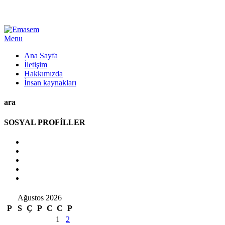
Menu
Ana Sayfa
İletişim
Hakkımızda
İnsan kaynakları
ara
SOSYAL PROFİLLER
Ağustos 2026
P
S
Ç
P
C
C
P
1
2