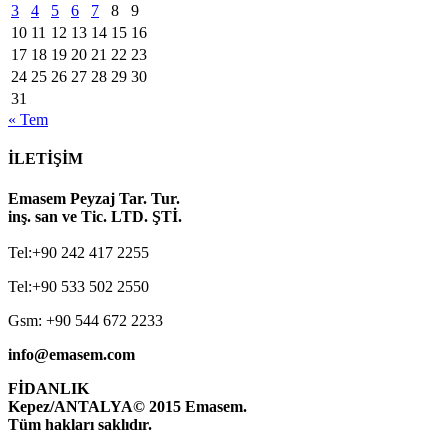
3
4
5
6
7
8
9
10
11
12
13
14
15
16
17
18
19
20
21
22
23
24
25
26
27
28
29
30
31
« Tem
İLETİŞİM
Emasem Peyzaj Tar. Tur.
inş. san ve Tic. LTD. ŞTİ.
Tel:+90 242 417 2255
Tel:+90 533 502 2550
Gsm: +90 544 672 2233
info@emasem.com
FİDANLIK
Kepez/ANTALYA
© 2015 Emasem.
Tüm hakları saklıdır.